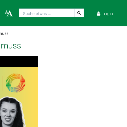
Login
Suche etwas ...
 muss
n muss