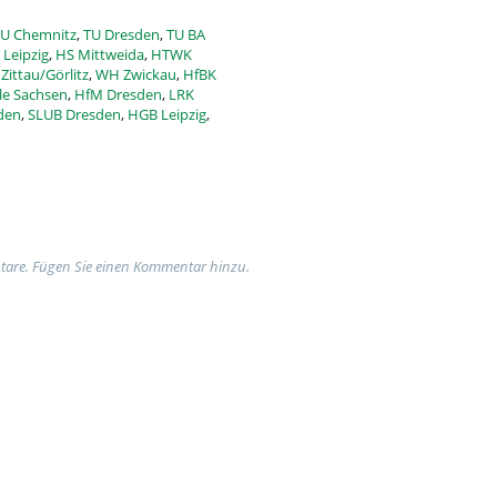
U Chemnitz
,
TU Dresden
,
TU BA
Leipzig
,
HS Mittweida
,
HTWK
Zittau/Görlitz
,
WH Zwickau
,
HfBK
le Sachsen
,
HfM Dresden
,
LRK
den
,
SLUB Dresden
,
HGB Leipzig
,
tare. Fügen Sie einen Kommentar hinzu.