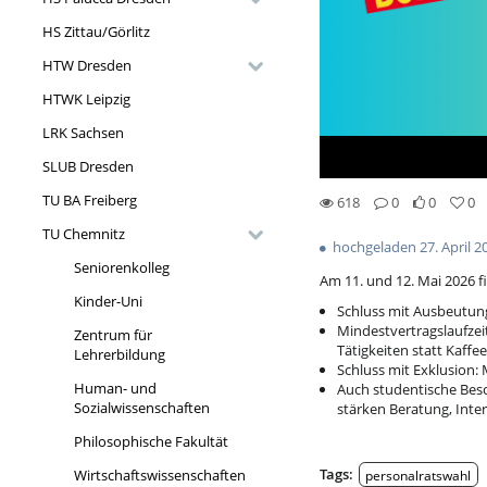
HS Zittau/Görlitz
HTW Dresden
HTWK Leipzig
LRK Sachsen
SLUB Dresden
TU BA Freiberg
618
0
0
0
0likes
0favorites
618views
0Kommentare
TU Chemnitz
hochgeladen 27. April 2
Seniorenkolleg
Am 11. und 12. Mai 2026 f
Kinder-Uni
Schluss mit Ausbeutun
Mindestvertragslaufzei
Zentrum für
Tätigkeiten statt Kaff
Lehrerbildung
Schluss mit Exklusion
Human- und
Auch studentische Besc
Sozialwissenschaften
stärken Beratung, Inte
Philosophische Fakultät
Tags:
Wirtschaftswissenschaften
personalratswahl