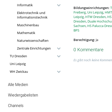
Informatik
Bildungseinrichtungen:
T
Freiberg
,
Uni Leipzig
,
HMT 
Elektrotechnik und
Leipzig
,
HTW Dresden
,
HS 
Informationstechnik
Dresden
,
Duale Hochschu
Maschinenbau
Sachsen
,
HS Palucca Dres
BPS
Mathematik
Berechtigung:
Ja
Naturwissenschaften
Zentrale Einrichtungen
0 Kommentare
TU Dresden
Es gibt noch keine Kommen
Uni Leipzig
WH Zwickau
Alle Medien
Wiedergabelisten
Channels