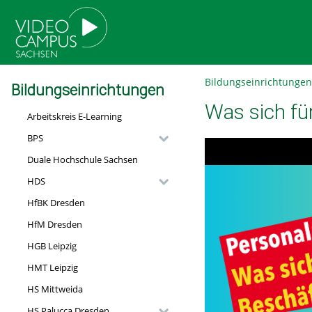
go
go
go
to
to
to
navigation
main
footer
content
Bildungseinrichtungen
Bildungseinrichtungen
Was sich fü
Arbeitskreis E-Learning
BPS
Duale Hochschule Sachsen
HDS
HfBK Dresden
HfM Dresden
HGB Leipzig
HMT Leipzig
HS Mittweida
HS Palucca Dresden