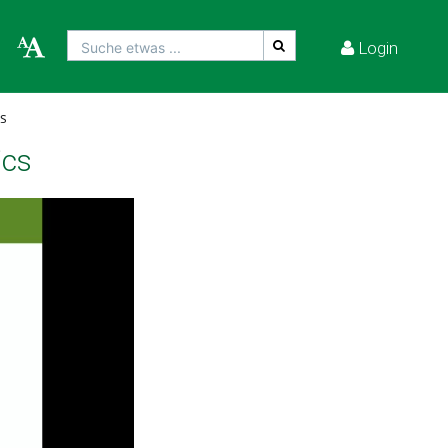
Login
Suche etwas ...
s
ics