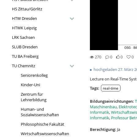
HS Zittau/Görlitz
HTW Dresden
HTWK Leipzig
LRK Sachsen
SLUB Dresden
TU BA Freiberg
270
0
0
0
0likes
0favorites
270views
0Kommentare
TU Chemnitz
hochgeladen 27. März 2
Seniorenkolleg
Lecture on Real-Time Sys
Kinder-Uni
Tags:
real-time
Zentrum für
Lehrerbildung
Bildungseinrichtungen:
T
Maschinenbau
,
Elektrote
Human- und
Informatik
,
Wirtschaftswi
Sozialwissenschaften
Informatik
,
Professur Bet
Philosophische Fakultät
Berechtigung:
Ja
Wirtschaftswissenschaften