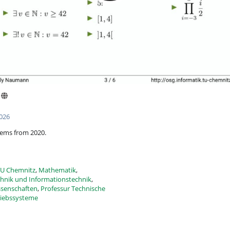
026
tems from 2020.
U Chemnitz
,
Mathematik
,
chnik und Informationstechnik
,
ssenschaften
,
Professur Technische
riebssysteme