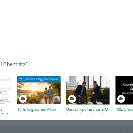
U Chemnitz"
om
10_Erfolgreiches-Altern
Deutsch-polnisches ZIM-
IfSS, Univ
 in R
Innovationsnetzwerk
META