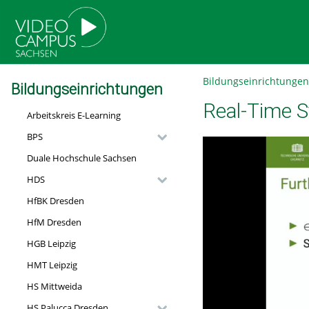
go
go
go
to
to
to
navigation
main
footer
content
Bildungseinrichtungen
Bildungseinrichtungen
Real-Time S
Arbeitskreis E-Learning
BPS
Duale Hochschule Sachsen
HDS
HfBK Dresden
HfM Dresden
HGB Leipzig
HMT Leipzig
HS Mittweida
HS Palucca Dresden