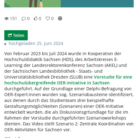
151
0
0
0
0likes
0favorites
151views
0Kommentare
Teilen
hochgeladen 25. Juni 2024
Von Februar 2023 bis Juli 2024 wurde in Kooperation der
Hochschuldidaktik Sachsen (HDS), des Arbeitskreises E-
Learning der Landesrektorenkonferenz Sachsen (AKEL) und
der Sächsischen Landesbibliothek - Staats- und
Universitätsbibliothek Dresden (SLUB) eine
Vorstudie für eine
hochschulübergreifende OER-Initiative in Sachsen
durchgeführt. Auf der Grundlage einer Delphi-Befragung von
OER-Expert:innen wurden sog. Szenariobausteine identifiziert,
aus denen durch das Studienteam drei beispielhafte
Gestaltungsmöglichkeiten (Szenarien) einer OER-Initiative
entwickelt wurden, die als Diskussionsgrtundlage für die im
Rahmen der Vorstudie durchgeführten Szenarioworkshops
dienten. Das Video stellt Szenario 2: Zentrale Koordination von
OER-Aktivitäten für Sachsen vor.