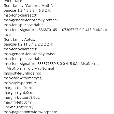
@font-face
{font-family:"Cambria Math";
panose-1:2 4 5 3 5 4 6 3 2 4;
mso-font-charset:0;
mso-generic-font-family:roman;
mso-font-pitch:variable;
mso-font-signature:-536870145 1107305727 0 0 415 0;}@font-
face
{font-family:Aptos;
panose-1:2 11 0 4 2 2 2 2 2 4;
mso-font-charset:0;
mso-generic-font-family:swiss;
mso-font-pitch:variable;
mso-font-signature:536871559 3 0 0 415 0;}p.MsoNormal,
li.MsoNormal, div.MsoNormal
{mso-style-unhide:no;
mso-style-qformat:yes;
mso-style-parent:"";
margin-top:0cm;
margin-right:0cm;
margin-bottom:8.0pt;
margin-left:0cm;
line-height:115%;
mso-pagination:widow-orphan;