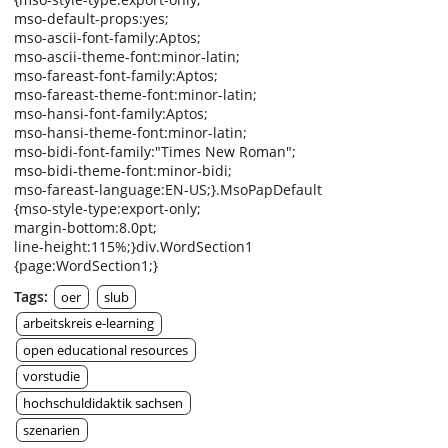
mso-default-props:yes;
mso-ascii-font-family:Aptos;
mso-ascii-theme-font:minor-latin;
mso-fareast-font-family:Aptos;
mso-fareast-theme-font:minor-latin;
mso-hansi-font-family:Aptos;
mso-hansi-theme-font:minor-latin;
mso-bidi-font-family:"Times New Roman";
mso-bidi-theme-font:minor-bidi;
mso-fareast-language:EN-US;}.MsoPapDefault
{mso-style-type:export-only;
margin-bottom:8.0pt;
line-height:115%;}div.WordSection1
{page:WordSection1;}
Tags:
oer
slub
arbeitskreis e-learning
open educational resources
vorstudie
hochschuldidaktik sachsen
szenarien