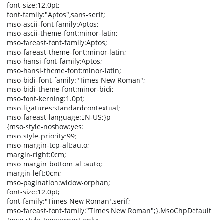
font-size:12.0pt;
font-family:"Aptos",sans-serif;
mso-ascii-font-family:Aptos;
mso-ascii-theme-font:minor-latin;
mso-fareast-font-family:Aptos;
mso-fareast-theme-font:minor-latin;
mso-hansi-font-family:Aptos;
mso-hansi-theme-font:minor-latin;
mso-bidi-font-family:"Times New Roman";
mso-bidi-theme-font:minor-bidi;
mso-font-kerning:1.0pt;
mso-ligatures:standardcontextual;
mso-fareast-language:EN-US;}p
{mso-style-noshow:yes;
mso-style-priority:99;
mso-margin-top-alt:auto;
margin-right:0cm;
mso-margin-bottom-alt:auto;
margin-left:0cm;
mso-pagination:widow-orphan;
font-size:12.0pt;
font-family:"Times New Roman",serif;
mso-fareast-font-family:"Times New Roman";}.MsoChpDefault
{mso-style-type:export-only;