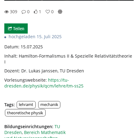
309
0
1
0
1likes
0favorites
309views
0Kommentare
Teilen
hochgeladen 15. Juli 2025
Datum: 15.07.2025
Inhalt: Hamilton-Formalismus II & Spezielle Relativitätstheorie
I
Dozent: Dr. Lukas Janssen, TU Dresden
Vorlesungswebseite:
https://tu-
dresden.de/physik/qcm/lehre/tm-ss25
Tags:
lehramt
mechanik
theoretische physik
Bildungseinrichtungen:
TU
Dresden
,
Bereich Mathematik