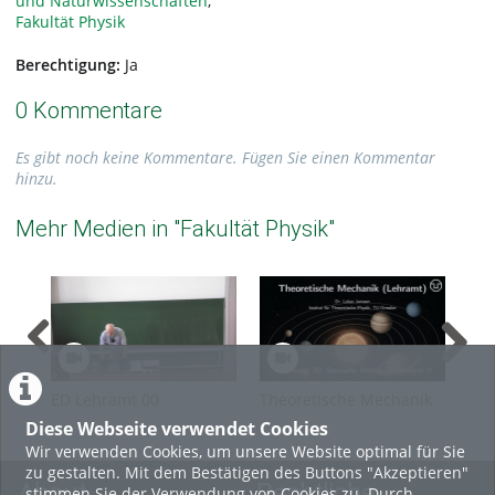
und Naturwissenschaften
,
Fakultät Physik
Berechtigung:
Ja
0 Kommentare
Es gibt noch keine Kommentare. Fügen Sie einen Kommentar
hinzu.
Mehr Medien in "Fakultät Physik"
ED Lehramt 00
Theoretische Mechanik
The
(Lehramt): Vorlesung 20
(Le
Diese Webseite verwendet Cookies
Wir verwenden Cookies, um unsere Website optimal für Sie
zu gestalten. Mit dem Bestätigen des Buttons "Akzeptieren"
About
Rechtliche
stimmen Sie der Verwendung von Cookies zu. Durch