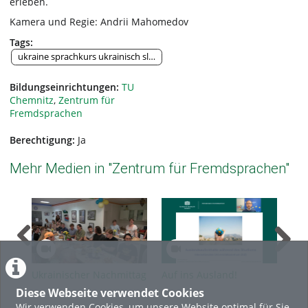
erleben.
Kamera und Regie: Andrii Mahomedov
Tags:
ukraine sprachkurs ukrainisch slawische sprachen
Bildungseinrichtungen:
TU
Chemnitz
,
Zentrum für
Fremdsprachen
Berechtigung:
Ja
Mehr Medien in "Zentrum für Fremdsprachen"
Ukrainischer Nachmittag
Auf ins Ausland!
mit
Diese Webseite verwendet Cookies
Sprachkursteilnehmenden
Wir verwenden Cookies, um unsere Website optimal für Sie