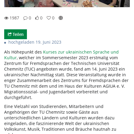
1987
0
0
0
0likes
0favorites
1987views
0Kommentare
Teilen
hochgeladen 19. Juni 2023
Als Höhepunkt des
Kurses zur ukrainischen Sprache und
Kultur
, welcher im Sommersemester 2023 erstmalig vom
Zentrum für Fremdsprachen der Technischen Universität
Chemnitz (TUC) angeboten wurde, fand am 14. Juni 2023 ein
ukrainischer Nachmittag statt. Diese Veranstaltung wurde in
enger Zusammenarbeit des Zentrums für Fremdsprachen der
TU Chemnitz mit dem und im Haus der Kulturen AGIUA e. V.
Migrationssozial- und Jugendarbeit vorbereitet und
durchgeführt.
Eine Vielzahl von Studierenden, Mitarbeitern und
Angehörigen der TU Chemnitz sowie Gäste aus
unterschiedlichen Ländern und Kulturen wurden dazu
eingeladen, die faszinierende Welt der ukrainischen
Volkskunst, Musik, Traditionen und Bräuche hautnah zu