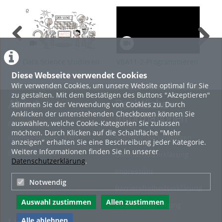
Data Science studieren
VBA11-2-Programmieren
VBA
an der Westsächsischen
von Bildschirmdialogen
anl
Diese Webseite verwendet Cookies
Hochschule Zwickau
Wir verwenden Cookies, um unsere Website optimal für Sie
zu gestalten. Mit dem Bestätigen des Buttons "Akzeptieren"
About
Rechtliche
stimmen Sie der Verwendung von Cookies zu. Durch
Anklicken der untenstehenden Checkboxen können Sie
Informationen
auswählen, welche Cookie-Kategorien Sie zulassen
Erste Schritte
möchten. Durch Klicken auf die Schaltfläche "Mehr
Nutzungsbedingungen
Häufige Fragen - FAQ
anzeigen" erhalten Sie eine Beschreibung jeder Kategorie.
Weitere Informationen finden Sie in unserer
Betriebsstatus
Datenschutzerklärung
Datenschutzerklärung
.
Impressum
Notwendig
Barrierefreiheitserklärung
Auswahl zustimmen
Allen zustimmen
Cookie-Zustimmung
Alle ablehnen