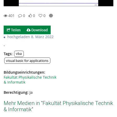
401
0
0
0
0likes
0favorites
401views
0Kommentare
Teilen
Download
hochgeladen 8. März 2022
-
Tags:
vba
visual basic for applications
Bildungseinrichtungen:
Fakultät Physikalische Technik
& Informatik
Berechtigung:
Ja
Mehr Medien in "Fakultät Physikalische Technik
& Informatik"