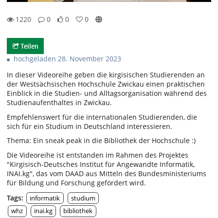
1220
0
0
0
0likes
0favorites
1220views
0Kommentare
Teilen
hochgeladen 28. November 2023
In dieser Videoreihe geben die kirgisischen Studierenden an
der Westsächsischen Hochschule Zwickau einen praktischen
Einblick in die Studien- und Alltagsorganisation während des
Studienaufenthaltes in Zwickau.
Empfehlenswert für die internationalen Studierenden, die
sich für ein Studium in Deutschland interessieren.
Thema: Ein sneak peak in die Bibliothek der Hochschule :)
Die Videoreihe ist entstanden im Rahmen des Projektes
"Kirgisisch-Deutsches Institut für Angewandte Informatik,
INAI.kg", das vom DAAD aus Mitteln des Bundesministeriums
für Bildung und Forschung gefördert wird.
Tags:
informatik
studium
whz
inai.kg
bibliothek