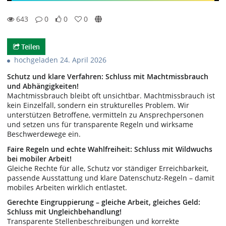
643
0
0
0
0likes
0favorites
643views
0Kommentare
Teilen
hochgeladen 24. April 2026
Schutz und klare Verfahren: Schluss mit Machtmissbrauch
und Abhängigkeiten!
Machtmissbrauch bleibt oft unsichtbar. Machtmissbrauch ist
kein Einzelfall, sondern ein strukturelles Problem. Wir
unterstützen Betroffene, vermitteln zu Ansprechpersonen
und setzen uns für transparente Regeln und wirksame
Beschwerdewege ein.
Faire Regeln und echte Wahlfreiheit: Schluss mit Wildwuchs
bei mobiler Arbeit!
Gleiche Rechte für alle, Schutz vor ständiger Erreichbarkeit,
passende Ausstattung und klare Datenschutz-Regeln – damit
mobiles Arbeiten wirklich entlastet.
Gerechte Eingruppierung – gleiche Arbeit, gleiches Geld:
Schluss mit Ungleichbehandlung!
Transparente Stellenbeschreibungen und korrekte