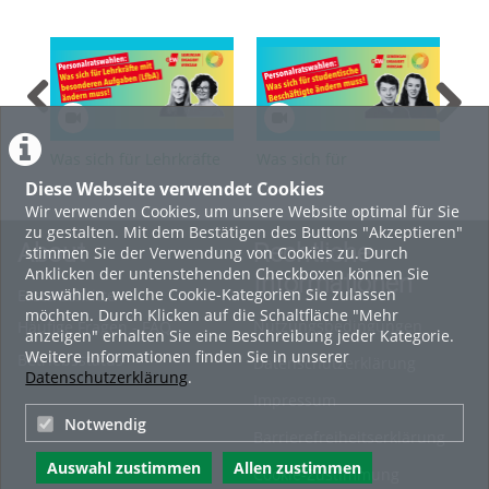
Was sich für Lehrkräfte
Was sich für
Was
für besondere Aufgaben
studentische
Bes
Diese Webseite verwendet Cookies
(LfbA) ändern muss
Beschäftigte ändern
mu
Wir verwenden Cookies, um unsere Website optimal für Sie
muss
zu gestalten. Mit dem Bestätigen des Buttons "Akzeptieren"
About
Rechtliche
stimmen Sie der Verwendung von Cookies zu. Durch
Anklicken der untenstehenden Checkboxen können Sie
Informationen
auswählen, welche Cookie-Kategorien Sie zulassen
Erste Schritte
möchten. Durch Klicken auf die Schaltfläche "Mehr
Nutzungsbedingungen
Häufige Fragen - FAQ
anzeigen" erhalten Sie eine Beschreibung jeder Kategorie.
Weitere Informationen finden Sie in unserer
Betriebsstatus
Datenschutzerklärung
Datenschutzerklärung
.
Impressum
Notwendig
Barrierefreiheitserklärung
Auswahl zustimmen
Allen zustimmen
Cookie-Zustimmung