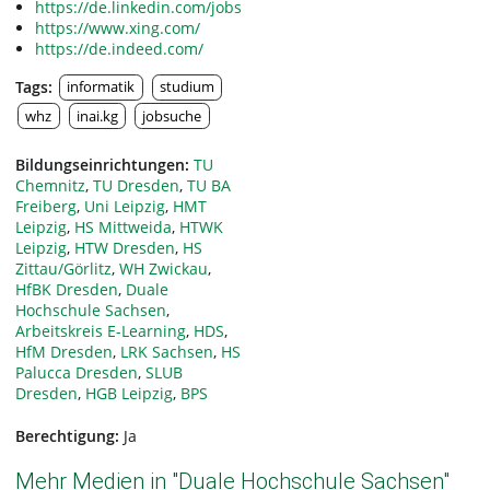
https://de.linkedin.com/jobs
https://www.xing.com/
https://de.indeed.com/
Tags:
informatik
studium
whz
inai.kg
jobsuche
Bildungseinrichtungen:
TU
Chemnitz
,
TU Dresden
,
TU BA
Freiberg
,
Uni Leipzig
,
HMT
Leipzig
,
HS Mittweida
,
HTWK
Leipzig
,
HTW Dresden
,
HS
Zittau/Görlitz
,
WH Zwickau
,
HfBK Dresden
,
Duale
Hochschule Sachsen
,
Arbeitskreis E-Learning
,
HDS
,
HfM Dresden
,
LRK Sachsen
,
HS
Palucca Dresden
,
SLUB
Dresden
,
HGB Leipzig
,
BPS
Berechtigung:
Ja
Mehr Medien in "Duale Hochschule Sachsen"