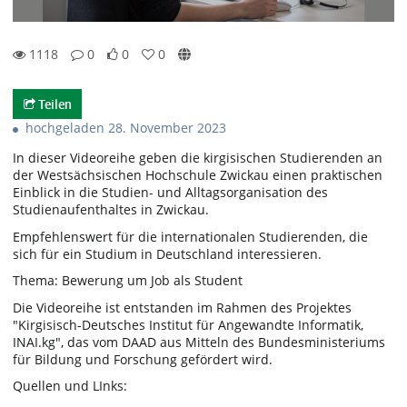
1118
0
0
0
0likes
0favorites
1118views
0Kommentare
Teilen
hochgeladen 28. November 2023
In dieser Videoreihe geben die kirgisischen Studierenden an
der Westsächsischen Hochschule Zwickau einen praktischen
Einblick in die Studien- und Alltagsorganisation des
Studienaufenthaltes in Zwickau.
Empfehlenswert für die internationalen Studierenden, die
sich für ein Studium in Deutschland interessieren.
Thema: Bewerung um Job als Student
Die Videoreihe ist entstanden im Rahmen des Projektes
"Kirgisisch-Deutsches Institut für Angewandte Informatik,
INAI.kg", das vom DAAD aus Mitteln des Bundesministeriums
für Bildung und Forschung gefördert wird.
Quellen und LInks: