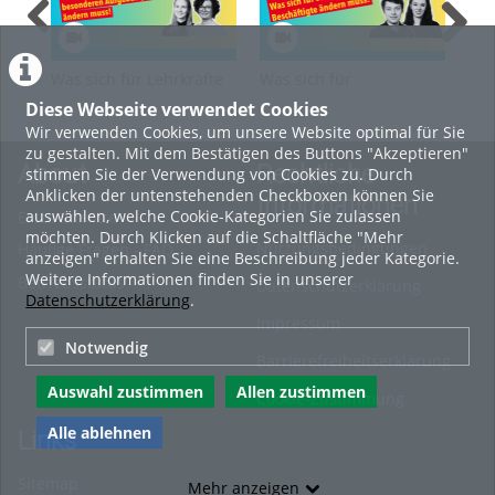
Was sich für Lehrkräfte
Was sich für
Was
für besondere Aufgaben
studentische
Bes
Diese Webseite verwendet Cookies
(LfbA) ändern muss
Beschäftigte ändern
mu
Wir verwenden Cookies, um unsere Website optimal für Sie
muss
zu gestalten. Mit dem Bestätigen des Buttons "Akzeptieren"
About
Rechtliche
stimmen Sie der Verwendung von Cookies zu. Durch
Anklicken der untenstehenden Checkboxen können Sie
Informationen
auswählen, welche Cookie-Kategorien Sie zulassen
Erste Schritte
möchten. Durch Klicken auf die Schaltfläche "Mehr
Nutzungsbedingungen
Häufige Fragen - FAQ
anzeigen" erhalten Sie eine Beschreibung jeder Kategorie.
Weitere Informationen finden Sie in unserer
Betriebsstatus
Datenschutzerklärung
Datenschutzerklärung
.
Impressum
Notwendig
Barrierefreiheitserklärung
Auswahl zustimmen
Allen zustimmen
Cookie-Zustimmung
Alle ablehnen
Links
Sitemap
Mehr anzeigen