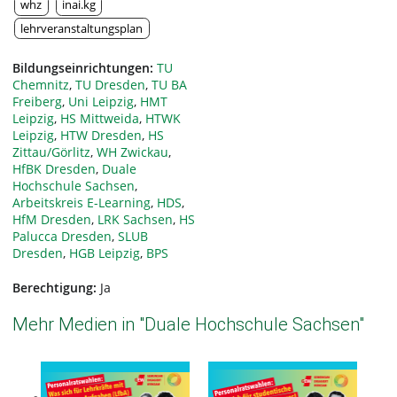
whz
inai.kg
lehrveranstaltungsplan
Bildungseinrichtungen:
TU
Chemnitz
,
TU Dresden
,
TU BA
Freiberg
,
Uni Leipzig
,
HMT
Leipzig
,
HS Mittweida
,
HTWK
Leipzig
,
HTW Dresden
,
HS
Zittau/Görlitz
,
WH Zwickau
,
HfBK Dresden
,
Duale
Hochschule Sachsen
,
Arbeitskreis E-Learning
,
HDS
,
HfM Dresden
,
LRK Sachsen
,
HS
Palucca Dresden
,
SLUB
Dresden
,
HGB Leipzig
,
BPS
Berechtigung:
Ja
Mehr Medien in "Duale Hochschule Sachsen"