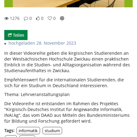
1276
0
0
0
0likes
0favorites
1276views
0Kommentare
Teilen
hochgeladen 28. November 2023
In dieser Videoreihe geben die kirgisischen Studierenden an
der Westsächsischen Hochschule Zwickau einen praktischen
Einblick in die Studien- und Alltagsorganisation während des
Studienaufenthaltes in Zwickau.
Empfehlenswert für die internationalen Studierenden, die
sich für ein Studium in Deutschland interessieren.
Thema: Lehrveranstaltungsplan
Die Videoreihe ist entstanden im Rahmen des Projektes
"Kirgisisch-Deutsches Institut für Angewandte Informatik,
INAI.kg", das vom DAAD aus Mitteln des Bundesministeriums
für Bildung und Forschung gefördert wird.
Tags:
informatik
studium