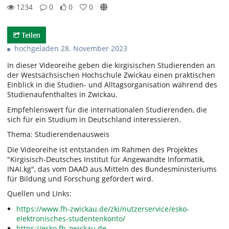
1234
0
0
0
0likes
0favorites
1234views
0Kommentare
Teilen
hochgeladen 28. November 2023
In dieser Videoreihe geben die kirgisischen Studierenden an
der Westsächsischen Hochschule Zwickau einen praktischen
Einblick in die Studien- und Alltagsorganisation während des
Studienaufenthaltes in Zwickau.
Empfehlenswert für die internationalen Studierenden, die
sich für ein Studium in Deutschland interessieren.
Thema: Studierendenausweis
Die Videoreihe ist entstanden im Rahmen des Projektes
"Kirgisisch-Deutsches Institut für Angewandte Informatik,
INAI.kg", das vom DAAD aus Mitteln des Bundesministeriums
für Bildung und Forschung gefördert wird.
Quellen und LInks:
https://www.fh-zwickau.de/zki/nutzerservice/esko-
elektronisches-studentenkonto/
https://esko.fh-zwickau.de