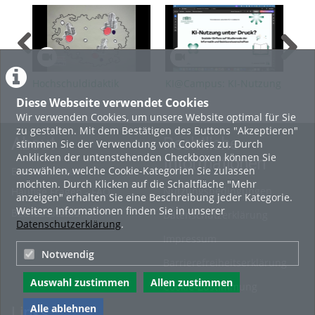
Hochschuldidaktik
KI@Campus: KI-Nutzung
KI@
zwischen Urbanität und
unter Druck? Sozialer
Dri
Diese Webseite verwendet Cookies
Regionalität
Einfluss auf Studierende
Was
Wir verwenden Cookies, um unsere Website optimal für Sie
der Informatik und
Ent
zu gestalten. Mit dem Bestätigen des Buttons "Akzeptieren"
Geisteswissenschaften
kö
About
Rechtliche
stimmen Sie der Verwendung von Cookies zu. Durch
Anklicken der untenstehenden Checkboxen können Sie
Informationen
auswählen, welche Cookie-Kategorien Sie zulassen
Erste Schritte
möchten. Durch Klicken auf die Schaltfläche "Mehr
Nutzungsbedingungen
Häufige Fragen - FAQ
anzeigen" erhalten Sie eine Beschreibung jeder Kategorie.
Weitere Informationen finden Sie in unserer
Betriebsstatus
Datenschutzerklärung
Datenschutzerklärung
.
Impressum
Notwendig
Barrierefreiheitserklärung
Auswahl zustimmen
Allen zustimmen
Cookie-Zustimmung
Alle ablehnen
Links