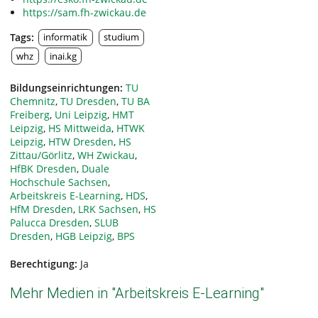
https://sam.fh-zwickau.de
Tags:
informatik
studium
whz
inai.kg
Bildungseinrichtungen:
TU
Chemnitz
,
TU Dresden
,
TU BA
Freiberg
,
Uni Leipzig
,
HMT
Leipzig
,
HS Mittweida
,
HTWK
Leipzig
,
HTW Dresden
,
HS
Zittau/Görlitz
,
WH Zwickau
,
HfBK Dresden
,
Duale
Hochschule Sachsen
,
Arbeitskreis E-Learning
,
HDS
,
HfM Dresden
,
LRK Sachsen
,
HS
Palucca Dresden
,
SLUB
Dresden
,
HGB Leipzig
,
BPS
Berechtigung:
Ja
Mehr Medien in "Arbeitskreis E-Learning"