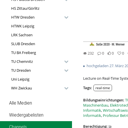
HS Zittau/Görlitz
HTW Dresden
HTWK Leipzig
LRK Sachsen
SLUB Dresden
TU BA Freiberg
232
0
0
0
232views
0Kommentare
0likes
0favorites
TU Chemnitz
hochgeladen 27. März 2
TU Dresden
Lecture on Real-Time Syst
Uni Leipzig
Tags:
real-time
WH Zwickau
Bildungseinrichtungen:
T
Alle Medien
Maschinenbau
,
Elektrotec
Informatik
,
Wirtschaftswi
Wiedergabelisten
Informatik
,
Professur Bet
Berechtigung:
Ja
Channels