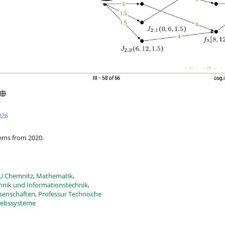
026
ems from 2020.
U Chemnitz
,
Mathematik
,
hnik und Informationstechnik
,
ssenschaften
,
Professur Technische
riebssysteme