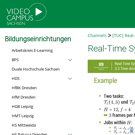
go
go
go
to
to
to
navigation
main
footer
content
Channels
[TUC] Real
Bildungseinrichtungen
Real-Time S
Arbeitskreis E-Learning
BPS
Duale Hochschule Sachsen
HDS
HfBK Dresden
HfM Dresden
HGB Leipzig
HMT Leipzig
HS Mittweida
HS Palucca Dresden