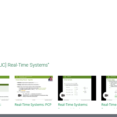
UC] Real-Time Systems"
:
Real-Time Systems: PCP
Real-Time Systems:
Real-Time
ng -
Prerequisites in
Prerequisi
s
Mathematics
Operating