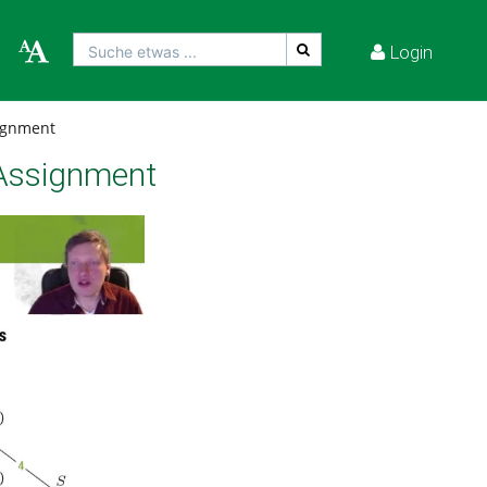
Login
Suche etwas ...
signment
 Assignment