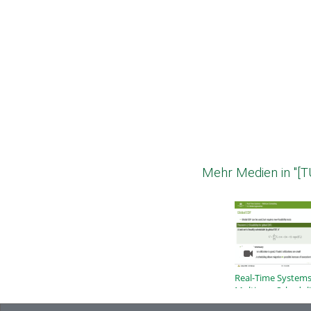
Mehr Medien in "[T
Real-Time Systems
Multicore Scheduli
Global Approache