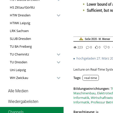
HS Zittau/Görlitz
HTW Dresden
HTWK Leipzig
LRK Sachsen
SLUB Dresden
TU BA Freiberg
223
0
0
0
223views
0Kommentare
0likes
0favorites
TU Chemnitz
hochgeladen 27. März 2
TU Dresden
Lecture on Real-Time Syst
Uni Leipzig
Tags:
WH Zwickau
real-time
Bildungseinrichtungen:
T
Alle Medien
Maschinenbau
,
Elektrotec
Informatik
,
Wirtschaftswi
Wiedergabelisten
Informatik
,
Professur Bet
Berechtigung:
Ja
Channels