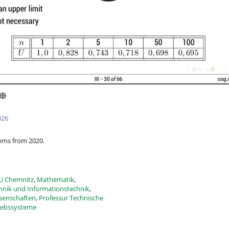
026
ems from 2020.
U Chemnitz
,
Mathematik
,
hnik und Informationstechnik
,
ssenschaften
,
Professur Technische
riebssysteme