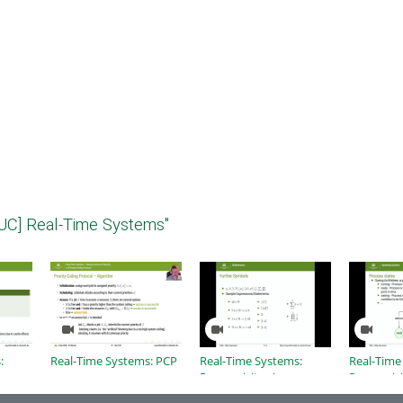
UC] Real-Time Systems"
:
Real-Time Systems: PCP
Real-Time Systems:
Real-Time
ng -
Prerequisites in
Prerequisi
s
Mathematics
Operating