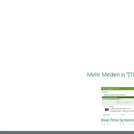
Mehr Medien in "[T
Real-Time Systems
Multicore Scheduli
Global Approache