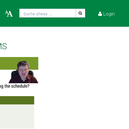
Login
Suche etwas ...
MS