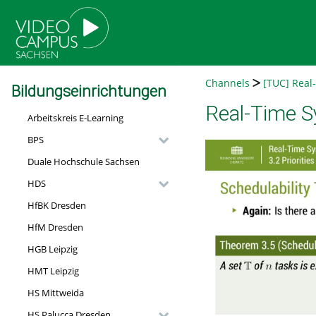
go
go
go
to
to
to
navigation
main
footer
content
Channels
[TUC] Real
Bildungseinrichtungen
Real-Time Sy
Arbeitskreis E-Learning
BPS
Duale Hochschule Sachsen
HDS
HfBK Dresden
HfM Dresden
HGB Leipzig
HMT Leipzig
HS Mittweida
HS Palucca Dresden