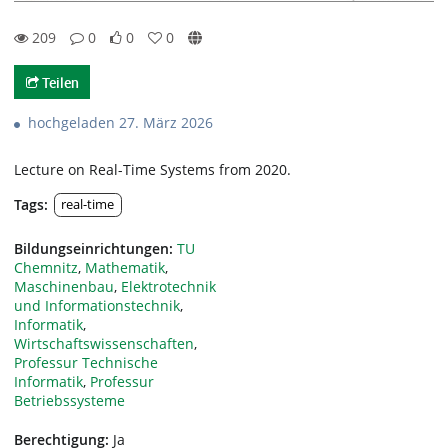
209
0
0
0
209views
0Kommentare
0likes
0favorites
Teilen
hochgeladen 27. März 2026
Lecture on Real-Time Systems from 2020.
Tags:
real-time
Bildungseinrichtungen:
TU
Chemnitz
,
Mathematik
,
Maschinenbau
,
Elektrotechnik
und Informationstechnik
,
Informatik
,
Wirtschaftswissenschaften
,
Professur Technische
Informatik
,
Professur
Betriebssysteme
Berechtigung:
Ja