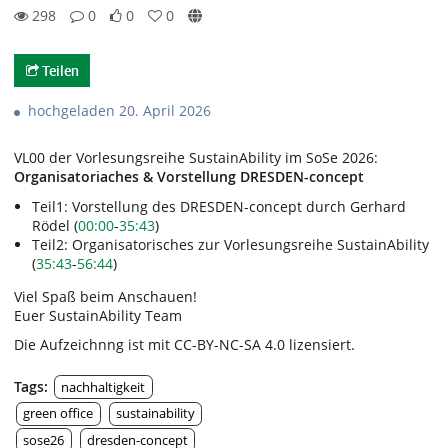
298
0
0
0
0likes
0favorites
298views
0Kommentare
Teilen
hochgeladen 20. April 2026
VL00 der Vorlesungsreihe SustainAbility im SoSe 2026:
Organisatoriaches & Vorstellung DRESDEN-concept
Teil1: Vorstellung des DRESDEN-concept durch Gerhard
Rödel (
00:00
-
35:43
)
Teil2: Organisatorisches zur Vorlesungsreihe SustainAbility
(
35:43
-
56:44
)
Viel Spaß beim Anschauen!
Euer SustainAbility Team
Die Aufzeichnng ist mit CC-BY-NC-SA 4.0 lizensiert.
Tags:
nachhaltigkeit
green office
sustainability
sose26
dresden-concept