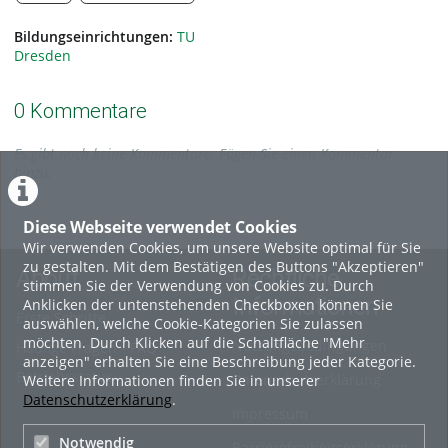
Bildungseinrichtungen:
TU
Dresden
0 Kommentare
Es gibt noch keine Kommentare. Fügen Sie einen Kommentar
hinzu.
Diese Webseite verwendet Cookies
Wir verwenden Cookies, um unsere Website optimal für Sie
zu gestalten. Mit dem Bestätigen des Buttons "Akzeptieren"
About
Rechtliche
stimmen Sie der Verwendung von Cookies zu. Durch
Informationen
Anklicken der untenstehenden Checkboxen können Sie
Erste Schritte
auswählen, welche Cookie-Kategorien Sie zulassen
möchten. Durch Klicken auf die Schaltfläche "Mehr
Nutzungsbedingungen
Häufige Fragen - FAQ
anzeigen" erhalten Sie eine Beschreibung jeder Kategorie.
Betriebsstatus
Datenschutzerklärung
Weitere Informationen finden Sie in unserer
Datenschutzerklärung
.
Impressum
Notwendig
Barrierefreiheitserklärung