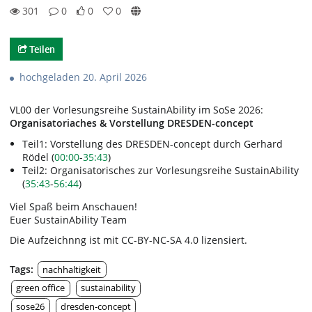
301
0
0
0
0likes
0favorites
301views
0Kommentare
Teilen
hochgeladen 20. April 2026
VL00 der Vorlesungsreihe SustainAbility im SoSe 2026:
Organisatoriaches & Vorstellung DRESDEN-concept
Teil1: Vorstellung des DRESDEN-concept durch Gerhard
Rödel (
00:00
-
35:43
)
Teil2: Organisatorisches zur Vorlesungsreihe SustainAbility
(
35:43
-
56:44
)
Viel Spaß beim Anschauen!
Euer SustainAbility Team
Die Aufzeichnng ist mit CC-BY-NC-SA 4.0 lizensiert.
Tags:
nachhaltigkeit
green office
sustainability
sose26
dresden-concept