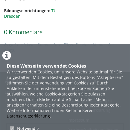
Bildungseinrichtungen:
TU
Dresden
0 Kommentare
Es gibt noch keine Kommentare. Fügen Sie einen Kommentar
hinzu.
Diese Webseite verwendet Cookies
Wir verwenden Cookies, um unsere Website optimal für Sie
zu gestalten. Mit dem Bestätigen des Buttons "Akzeptieren"
About
Rechtliche
stimmen Sie der Verwendung von Cookies zu. Durch
Informationen
Anklicken der untenstehenden Checkboxen können Sie
Erste Schritte
auswählen, welche Cookie-Kategorien Sie zulassen
möchten. Durch Klicken auf die Schaltfläche "Mehr
Nutzungsbedingungen
Häufige Fragen - FAQ
anzeigen" erhalten Sie eine Beschreibung jeder Kategorie.
Betriebsstatus
Datenschutzerklärung
Weitere Informationen finden Sie in unserer
Datenschutzerklärung
.
Impressum
Notwendig
Barrierefreiheitserklärung