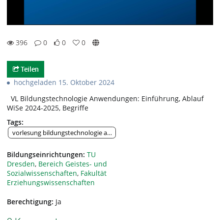
396
0
0
0
0likes
0favorites
396views
0Kommentare
Teilen
hochgeladen 15. Oktober 2024
VL Bildungstechnologie Anwendungen: Einführung, Ablauf
WiSe 2024-2025, Begriffe
Tags:
vorlesung bildungstechnologie anwendungen einführung ablauf begrif
Bildungseinrichtungen:
TU
Dresden
,
Bereich Geistes- und
Sozialwissenschaften
,
Fakultät
Erziehungswissenschaften
Berechtigung:
Ja