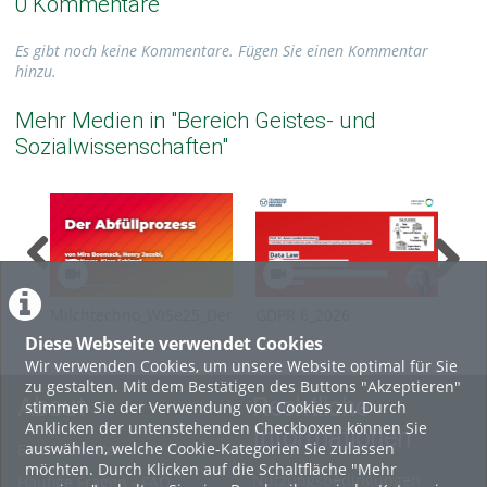
0 Kommentare
Es gibt noch keine Kommentare. Fügen Sie einen Kommentar
hinzu.
Mehr Medien in "Bereich Geistes- und
Sozialwissenschaften"
Milchtechno_WiSe25_Der
GDPR 6_2026
GDP
Abfüllprozess
Diese Webseite verwendet Cookies
Wir verwenden Cookies, um unsere Website optimal für Sie
zu gestalten. Mit dem Bestätigen des Buttons "Akzeptieren"
About
Rechtliche
stimmen Sie der Verwendung von Cookies zu. Durch
Anklicken der untenstehenden Checkboxen können Sie
Informationen
auswählen, welche Cookie-Kategorien Sie zulassen
Erste Schritte
möchten. Durch Klicken auf die Schaltfläche "Mehr
Nutzungsbedingungen
Häufige Fragen - FAQ