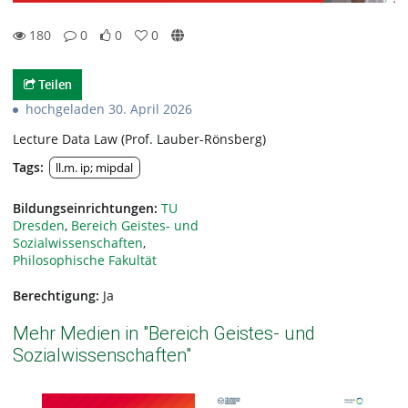
180
0
0
0
0likes
0favorites
180views
0Kommentare
Teilen
hochgeladen 30. April 2026
Lecture Data Law (Prof. Lauber-Rönsberg)
Tags:
ll.m. ip; mipdal
Bildungseinrichtungen:
TU
Dresden
,
Bereich Geistes- und
Sozialwissenschaften
,
Philosophische Fakultät
Berechtigung:
Ja
Mehr Medien in "Bereich Geistes- und
Sozialwissenschaften"