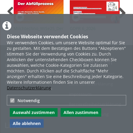
Milchtechno_WiSe25_Der
GDPR 6_2026
GDP
Abfüllprozess
Diese Webseite verwendet Cookies
Wir verwenden Cookies, um unsere Website optimal für Sie
zu gestalten. Mit dem Bestätigen des Buttons "Akzeptieren"
About
Rechtliche
stimmen Sie der Verwendung von Cookies zu. Durch
Anklicken der untenstehenden Checkboxen können Sie
Informationen
auswählen, welche Cookie-Kategorien Sie zulassen
Erste Schritte
möchten. Durch Klicken auf die Schaltfläche "Mehr
Nutzungsbedingungen
Häufige Fragen - FAQ
anzeigen" erhalten Sie eine Beschreibung jeder Kategorie.
Weitere Informationen finden Sie in unserer
Betriebsstatus
Datenschutzerklärung
Datenschutzerklärung
.
Impressum
Notwendig
Barrierefreiheitserklärung
Auswahl zustimmen
Allen zustimmen
Cookie-Zustimmung
Alle ablehnen
Links