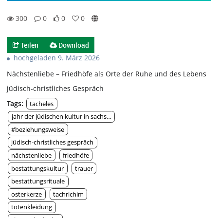
300
0
0
0
0likes
0favorites
300views
0Kommentare
Teilen
Download
hochgeladen 9. März 2026
Nächstenliebe – Friedhöfe als Orte der Ruhe und des Lebens
jüdisch-christliches Gespräch
Tags:
tacheles
jahr der jüdischen kultur in sachsen
#beziehungsweise
jüdisch-christliches gespräch
nächstenliebe
friedhöfe
bestattungskultur
trauer
bestattungsrituale
osterkerze
tachrichim
totenkleidung