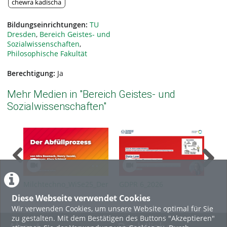
chewra kadischa
Bildungseinrichtungen:
TU
Dresden
,
Bereich Geistes- und
Sozialwissenschaften
,
Philosophische Fakultät
Berechtigung:
Ja
Mehr Medien in "Bereich Geistes- und
Sozialwissenschaften"
Milchtechno_WiSe25_Der
GDPR 6_2026
GDP
Abfüllprozess
Diese Webseite verwendet Cookies
Wir verwenden Cookies, um unsere Website optimal für Sie
zu gestalten. Mit dem Bestätigen des Buttons "Akzeptieren"