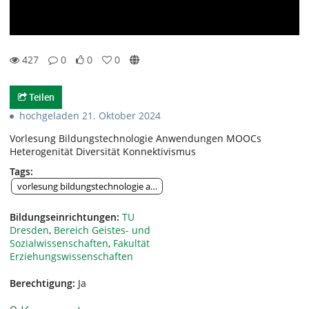
427
0
0
0
0likes
0favorites
427views
0Kommentare
Teilen
hochgeladen 21. Oktober 2024
Vorlesung Bildungstechnologie Anwendungen MOOCs
Heterogenität Diversität Konnektivismus
Tags:
vorlesung bildungstechnologie anwendungen moocs heterogenität dive
Bildungseinrichtungen:
TU
Dresden
,
Bereich Geistes- und
Sozialwissenschaften
,
Fakultät
Erziehungswissenschaften
Berechtigung:
Ja