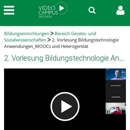
Bildungseinrichtungen
Bereich Geistes- und
Sozialwissenschaften
2. Vorlesung Bildungstechnologie
Anwendungen_MOOCs und Heterogenität
2. Vorlesung Bildungstechnologie Anwendungen_MOOCs und Heterogenität
Video