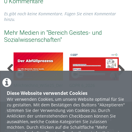
0 Kommentare
Es gibt noch keine Kommentare. Fügen Sie einen Kommentar
hinzu.
Mehr Medien in "Bereich Geistes- und
Sozialwissenschaften"
Milchtechno_WiSe25_Der
GDPR 6_2026
GDP
Abfüllprozess
Diese Webseite verwendet Cookies
Wir verwenden Cookies, um unsere Website optimal für Sie
zu gestalten. Mit dem Bestätigen des Buttons "Akzeptieren"
About
Rechtliche
stimmen Sie der Verwendung von Cookies zu. Durch
Anklicken der untenstehenden Checkboxen können Sie
Informationen
auswählen, welche Cookie-Kategorien Sie zulassen
Erste Schritte
möchten. Durch Klicken auf die Schaltfläche "Mehr
Nutzungsbedingungen
Häufige Fragen - FAQ