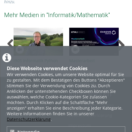
hinzu.
Mehr Medien in "Informatik/Mathematik"
I905 Informatik Python
Masterarbeit
Pro
Klassen
Ökonomische und
Ope
Diese Webseite verwendet Cookies
technische Bewertung
Wir verwenden Cookies, um unsere Website optimal für Sie
von Multi-Robotik-
zu gestalten. Mit dem Bestätigen des Buttons "Akzeptieren"
Systemen
About
Rechtliche
stimmen Sie der Verwendung von Cookies zu. Durch
Anklicken der untenstehenden Checkboxen können Sie
Informationen
auswählen, welche Cookie-Kategorien Sie zulassen
Erste Schritte
möchten. Durch Klicken auf die Schaltfläche "Mehr
Nutzungsbedingungen
Häufige Fragen - FAQ
anzeigen" erhalten Sie eine Beschreibung jeder Kategorie.
Weitere Informationen finden Sie in unserer
Betriebsstatus
Datenschutzerklärung
Datenschutzerklärung
.
Impressum
Notwendig