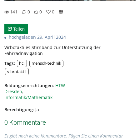
141
0
0
0
0likes
0favorites
141views
0Kommentare
Teilen
hochgeladen 29. April 2024
Virbotaktiles Stirnband zur Unterstützung der
Fahrradnavigation
Tags:
hci
mensch-technik
vibrotaktil
Bildungseinrichtungen:
HTW
Dresden
,
Informatik/Mathematik
Berechtigung:
Ja
0 Kommentare
Es gibt noch keine Kommentare. Fügen Sie einen Kommentar