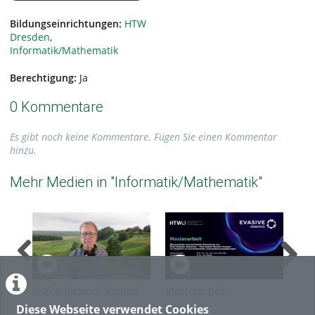
Bildungseinrichtungen:
HTW
Dresden
,
Informatik/Mathematik
Berechtigung:
Ja
0 Kommentare
Es gibt noch keine Kommentare. Fügen Sie einen Kommentar
hinzu.
Mehr Medien in "Informatik/Mathematik"
I905 Informatik Python
Masterarbeit
Pro
Klassen
Ökonomische und
Ope
Diese Webseite verwendet Cookies