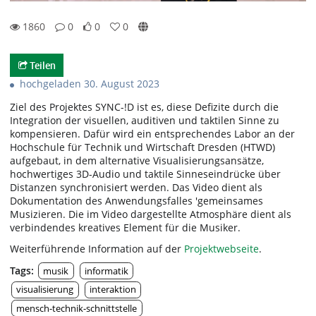
1860
0
0
0
0likes
0favorites
1860views
0Kommentare
Teilen
hochgeladen 30. August 2023
Ziel des Projektes SYNC-!D ist es, diese Defizite durch die
Integration der visuellen, auditiven und taktilen Sinne zu
kompensieren. Dafür wird ein entsprechendes Labor an der
Hochschule für Technik und Wirtschaft Dresden (HTWD)
aufgebaut, in dem alternative Visualisierungsansätze,
hochwertiges 3D-Audio und taktile Sinneseindrücke über
Distanzen synchronisiert werden. Das Video dient als
Dokumentation des Anwendungsfalles 'gemeinsames
Musizieren. Die im Video dargestellte Atmosphäre dient als
verbindendes kreatives Element für die Musiker.
Weiterführende Information auf der
Projektwebseite
.
Tags:
musik
informatik
visualisierung
interaktion
mensch-technik-schnittstelle