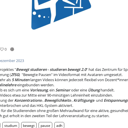
0
Dezember 2023
ojektes "
Bewegt studieren - studieren bewegt 2.0
" hat das Zentrum für S
rung (
ZfSG
) "Bewegte Pausen" im Videoformat mit Avataren umgesetzt.
ehr als
5 Minuten
langen Videos können jederzeit flexibel von Dozent*innen
linelehre
eingebunden werden.
 ob es sich um eine
Vorlesung
, ein
Seminar
oder eine
Übung
handelt.
ie Videos etwa zur Mitte einer 90-minütigen Lehreinheit einzubinden.
dung der
Konzentrations
-,
Beweglichkeits
-,
Kräftigungs
- und
Entspannung
 unterbrochen und das HKL-System aktiviert.
 für die Studierenden ohne großen Mehraufwand für eine aktive, gesundhei
gut erholt in den zweiten Teil der Lehrveranstaltung zu starten.
studium
bewegt
pause
adh