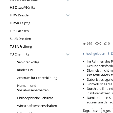
HS Zittau/Görlitz
HTW Dresden
HTWK Leipzig
LRK Sachsen
SLUB Dresden
619
0
0
TU BA Freiberg
0likes
0favorites
619views
0Kommentare
hochgeladen 18. 
TU Chemnitz
Im Rahmen des Pr
Seniorenkolleg
Gesundheitsförde
Kinder-Uni
Die meist nicht m
Präsenz- oder On
Zentrum für Lehrerbildung
Dabei ist es egal
Sinnvoll ist es d
Human- und
Durch die Einbin
Sozialwissenschaften
inaktive Sitzzeit
Damit können Sie
Philosophische Fakultät
sorgen um danach 
Wirtschaftswissenschaften
Tags:
tuc
digital