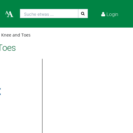
Login
Suche etwas ...
 Knee and Toes
Toes