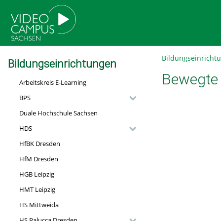
go
go
go
to
to
to
navigation
main
footer
content
Bildungseinricht
Bildungseinrichtungen
Bewegte 
Arbeitskreis E-Learning
BPS
Duale Hochschule Sachsen
HDS
HfBK Dresden
HfM Dresden
HGB Leipzig
HMT Leipzig
HS Mittweida
HS Palucca Dresden