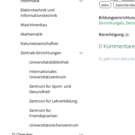
Informatik
aktiv
zwischendu
Elektrotechnik und
Informationstechnik
Bildungseinrichtun
Einrichtungen
,
Zent
Maschinenbau
Mathematik
Berechtigung:
Ja
Naturwissenschaften
0 Kommentare
Zentrale Einrichtungen
Es gibt noch keine K
Universitätsbibliothek
Internationales
Universitätszentrum
Zentrum für Sport- und
Gesundheit
Zentrum für Lehrerbildung
Zentrum für
Fremdsprachen
Universitätsrechenzentrum
TU Dresden