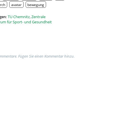
rch
avatar
bewegung
gen:
TU Chemnitz
,
Zentrale
rum für Sport- und Gesundheit
ommentare. Fügen Sie einen Kommentar hinzu.