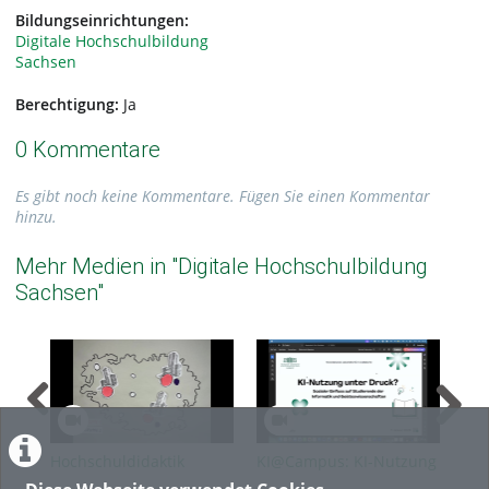
Bildungseinrichtungen:
Digitale Hochschulbildung
Sachsen
Berechtigung:
Ja
0 Kommentare
Es gibt noch keine Kommentare. Fügen Sie einen Kommentar
hinzu.
Mehr Medien in "Digitale Hochschulbildung
Sachsen"
Hochschuldidaktik
KI@Campus: KI-Nutzung
KI@
zwischen Urbanität und
unter Druck? Sozialer
Dri