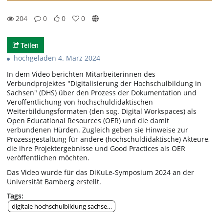
204
0
0
0
0likes
0favorites
204views
0Kommentare
Teilen
hochgeladen 4. März 2024
In dem Video berichten Mitarbeiterinnen des
Verbundprojektes "Digitalisierung der Hochschulbildung in
Sachsen" (DHS) über den Prozess der Dokumentation und
Veröffentlichung von hochschuldidaktischen
Weiterbildungsformaten (den sog. Digital Workspaces) als
Open Educational Resources (OER) und die damit
verbundenen Hürden. Zugleich geben sie Hinweise zur
Prozessgestaltung für andere (hochschuldidaktische) Akteure,
die ihre Projektergebnisse und Good Practices als OER
veröffentlichen möchten.
Das Video wurde für das DiKuLe-Symposium 2024 an der
Universität Bamberg erstellt.
Tags:
digitale hochschulbildung sachsen; dhs; digital workspace; open educati