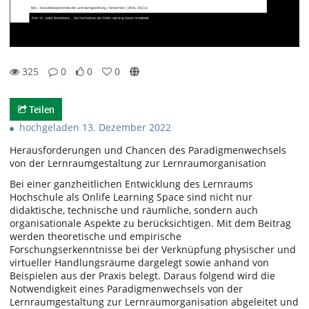
325
0
0
0
0likes
0favorites
325views
0Kommentare
Teilen
hochgeladen 13. Dezember 2022
Herausforderungen und Chancen des Paradigmenwechsels
von der Lernraumgestaltung zur Lernraumorganisation
Bei einer ganzheitlichen Entwicklung des Lernraums
Hochschule als Onlife Learning Space sind nicht nur
didaktische, technische und räumliche, sondern auch
organisationale Aspekte zu berücksichtigen. Mit dem Beitrag
werden theoretische und empirische
Forschungserkenntnisse bei der Verknüpfung physischer und
virtueller Handlungsräume dargelegt sowie anhand von
Beispielen aus der Praxis belegt. Daraus folgend wird die
Notwendigkeit eines Paradigmenwechsels von der
Lernraumgestaltung zur Lernraumorganisation abgeleitet und