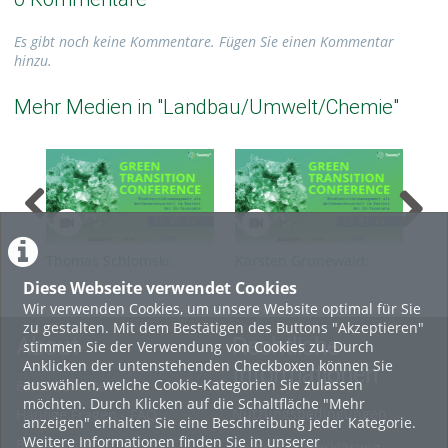
Es gibt noch keine Kommentare. Fügen Sie einen Kommentar
hinzu.
Mehr Medien in "Landbau/Umwelt/Chemie"
Thomas Schlomski:
Karsten Grunewald:
Pas
Unternehmensberatung
Modernisierung der
Bio
Diese Webseite verwendet Cookies
im Bereich Biodiversität
Wirtschaftsberichterstattung
der
Wir verwenden Cookies, um unsere Website optimal für Sie
und Nachhaltigkeit
(Green Transition
Tra
zu gestalten. Mit dem Bestätigen des Buttons "Akzeptieren"
(Green Transition
Conference 2024)
202
About
Rechtliche
stimmen Sie der Verwendung von Cookies zu. Durch
Conference 2024)
Anklicken der untenstehenden Checkboxen können Sie
Informationen
auswählen, welche Cookie-Kategorien Sie zulassen
Erste Schritte
möchten. Durch Klicken auf die Schaltfläche "Mehr
Nutzungsbedingungen
Häufige Fragen - FAQ
anzeigen" erhalten Sie eine Beschreibung jeder Kategorie.
Weitere Informationen finden Sie in unserer
Betriebsstatus
Datenschutzerklärung