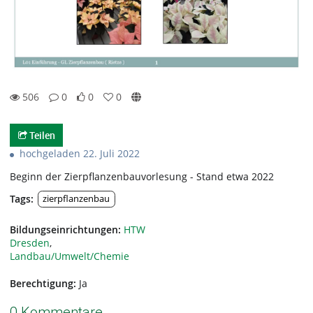
506
0
0
0
0likes
0favorites
506views
0Kommentare
Teilen
hochgeladen 22. Juli 2022
Beginn der Zierpflanzenbauvorlesung - Stand etwa 2022
Tags:
zierpflanzenbau
Bildungseinrichtungen:
HTW
Dresden
,
Landbau/Umwelt/Chemie
Berechtigung:
Ja
0 Kommentare