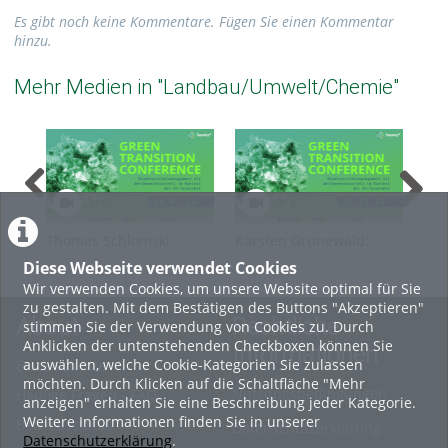
Es gibt noch keine Kommentare. Fügen Sie einen Kommentar
hinzu.
Mehr Medien in "Landbau/Umwelt/Chemie"
Thomas Schlomski:
Karsten Grunewald:
Pas
Unternehmensberatung
Modernisierung der
Bio
Diese Webseite verwendet Cookies
im Bereich Biodiversität
Wirtschaftsberichterstattung
der
Wir verwenden Cookies, um unsere Website optimal für Sie
und Nachhaltigkeit
(Green Transition
Tra
zu gestalten. Mit dem Bestätigen des Buttons "Akzeptieren"
(Green Transition
Conference 2024)
202
About
Rechtliche
stimmen Sie der Verwendung von Cookies zu. Durch
Conference 2024)
Anklicken der untenstehenden Checkboxen können Sie
Informationen
auswählen, welche Cookie-Kategorien Sie zulassen
Erste Schritte
möchten. Durch Klicken auf die Schaltfläche "Mehr
Nutzungsbedingungen
Häufige Fragen - FAQ
anzeigen" erhalten Sie eine Beschreibung jeder Kategorie.
Weitere Informationen finden Sie in unserer
Betriebsstatus
Datenschutzerklärung
Datenschutzerklärung
.