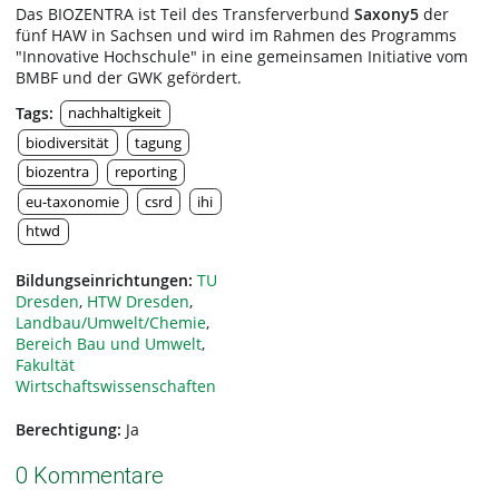
Das BIOZENTRA ist Teil des Transferverbund
Saxony5
der
fünf HAW in Sachsen und wird im Rahmen des Programms
"Innovative Hochschule" in eine gemeinsamen Initiative vom
BMBF und der GWK gefördert.
Tags:
nachhaltigkeit
biodiversität
tagung
biozentra
reporting
eu-taxonomie
csrd
ihi
htwd
Bildungseinrichtungen:
TU
Dresden
,
HTW Dresden
,
Landbau/Umwelt/Chemie
,
Bereich Bau und Umwelt
,
Fakultät
Wirtschaftswissenschaften
Berechtigung:
Ja
0 Kommentare