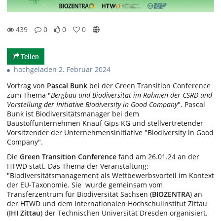
439
0
0
0
0likes
0favorites
439views
0Kommentare
Teilen
hochgeladen 2. Februar 2024
Vortrag von
Pascal Bunk
bei der Green Transition Conference
zum Thema "
Bergbau und Biodiversität im Rahmen der CSRD und
Vorstellung der
Initiative Biodiversity in Good Company
". Pascal
Bunk ist Biodiversitätsmanager bei dem
Baustoffunternehmen Knauf Gips KG und stellvertretender
Vorsitzender der Unternehmensinitiative "Biodiversity in Good
Company".
Die
Green Transition Conference
fand am 26.01.24 an der
HTWD statt. Das Thema der Veranstaltung:
"Biodiversitätsmanagement als Wettbewerbsvorteil im Kontext
der EU-Taxonomie. Sie wurde gemeinsam vom
Transferzentrum für Biodiversität Sachsen (
BIOZENTRA
) an
der HTWD und dem Internationalen Hochschulinstitut Zittau
(
IHI Zittau
) der Technischen Universität Dresden organisiert.