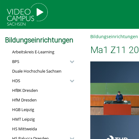
go
go
go
to
to
to
navigation
main
footer
content
Bildungseinrichtungen
Bildungseinrichtungen
Ma1 Z11 2
Arbeitskreis E-Learning
BPS
Duale Hochschule Sachsen
HDS
HfBK Dresden
HfM Dresden
HGB Leipzig
HMT Leipzig
HS Mittweida
HS Palucca Dresden