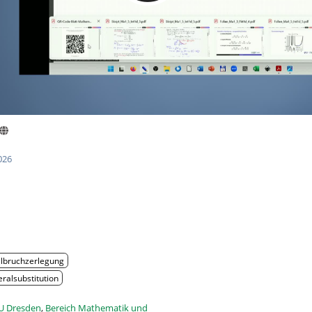
026
e
albruchzerlegung
ralsubstitution
U Dresden
,
Bereich Mathematik und