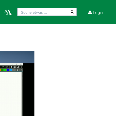
Login
Suche etwas ...