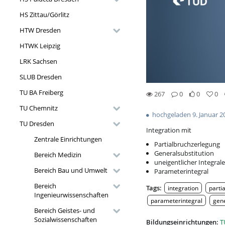
HS Zittau/Görlitz
HTW Dresden
HTWK Leipzig
LRK Sachsen
SLUB Dresden
TU BA Freiberg
267
0
0
0
0likes
0favorites
267views
0Kommentare
TU Chemnitz
hochgeladen 9. Januar 2
TU Dresden
Integration mit
Zentrale Einrichtungen
Partialbruchzerlegung
Generalsubstitution
Bereich Medizin
uneigentlicher Integral
Bereich Bau und Umwelt
Parameterintegral
Bereich
Tags:
integration
parti
Ingenieurwissenschaften
parameterintegral
gene
Bereich Geistes- und
Sozialwissenschaften
Bildungseinrichtungen:
T