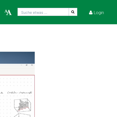
Login
Suche etwas ...