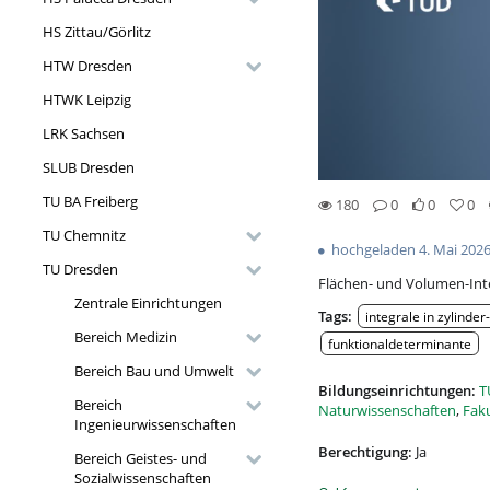
HS Zittau/Görlitz
HTW Dresden
HTWK Leipzig
LRK Sachsen
SLUB Dresden
TU BA Freiberg
180
0
0
0
0likes
0favorites
180views
0Kommentare
TU Chemnitz
hochgeladen 4. Mai 202
TU Dresden
Flächen- und Volumen-Inte
Zentrale Einrichtungen
Tags:
integrale in zylinde
Bereich Medizin
funktionaldeterminante
Bereich Bau und Umwelt
Bildungseinrichtungen:
T
Bereich
Naturwissenschaften
,
Fak
Ingenieurwissenschaften
Berechtigung:
Ja
Bereich Geistes- und
Sozialwissenschaften