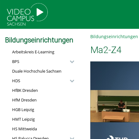
go
go
go
to
to
to
navigation
main
footer
content
Bildungseinrichtungen
Bildungseinrichtungen
Ma2-Z4
Arbeitskreis E-Learning
BPS
Duale Hochschule Sachsen
HDS
HfBK Dresden
HfM Dresden
HGB Leipzig
HMT Leipzig
HS Mittweida
HS Palucca Dresden