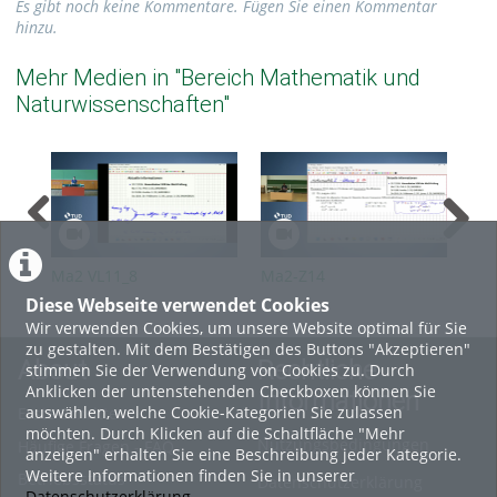
Es gibt noch keine Kommentare. Fügen Sie einen Kommentar
hinzu.
Mehr Medien in "Bereich Mathematik und
Naturwissenschaften"
Ma2 VL11_8
Ma2-Z14
Ma
Diese Webseite verwendet Cookies
Wir verwenden Cookies, um unsere Website optimal für Sie
zu gestalten. Mit dem Bestätigen des Buttons "Akzeptieren"
About
Rechtliche
stimmen Sie der Verwendung von Cookies zu. Durch
Anklicken der untenstehenden Checkboxen können Sie
Informationen
auswählen, welche Cookie-Kategorien Sie zulassen
Erste Schritte
möchten. Durch Klicken auf die Schaltfläche "Mehr
Nutzungsbedingungen
Häufige Fragen - FAQ
anzeigen" erhalten Sie eine Beschreibung jeder Kategorie.
Weitere Informationen finden Sie in unserer
Betriebsstatus
Datenschutzerklärung
Datenschutzerklärung
.