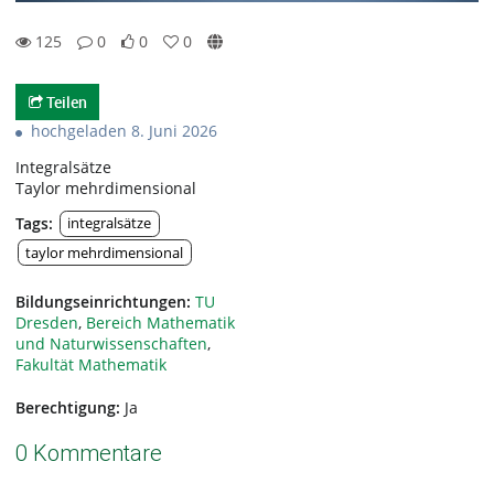
125
0
0
0
0likes
0favorites
125views
0Kommentare
Teilen
hochgeladen 8. Juni 2026
Integralsätze
Taylor mehrdimensional
Tags:
integralsätze
taylor mehrdimensional
Bildungseinrichtungen:
TU
Dresden
,
Bereich Mathematik
und Naturwissenschaften
,
Fakultät Mathematik
Berechtigung:
Ja
0 Kommentare