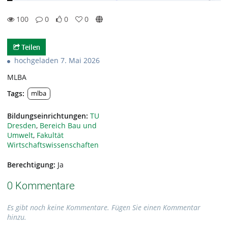
100
0
0
0
0likes
0favorites
100views
0Kommentare
Teilen
hochgeladen 7. Mai 2026
MLBA
Tags:
mlba
Bildungseinrichtungen:
TU
Dresden
,
Bereich Bau und
Umwelt
,
Fakultät
Wirtschaftswissenschaften
Berechtigung:
Ja
0 Kommentare
Es gibt noch keine Kommentare. Fügen Sie einen Kommentar
hinzu.