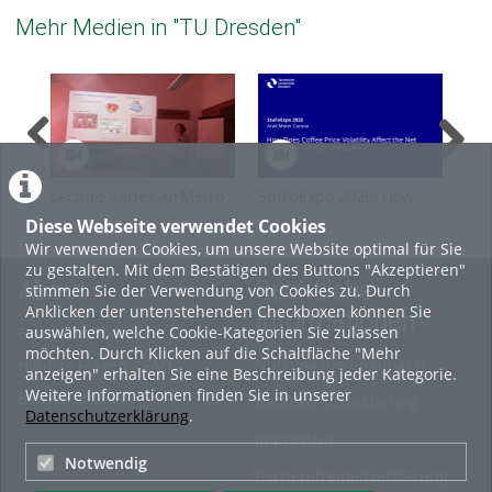
Mehr Medien in "TU Dresden"
Lecture Series AirMetro
StuFoExpo 2026: How
Stu
SS2026 Guest A.
Does Coffee Price
or 
Diese Webseite verwendet Cookies
Guehnemann
Volatility Affect the Net
Ind
Wir verwenden Cookies, um unsere Website optimal für Sie
Income of Mexican
Aff
zu gestalten. Mit dem Bestätigen des Buttons "Akzeptieren"
Producers?
About
Rechtliche
stimmen Sie der Verwendung von Cookies zu. Durch
Anklicken der untenstehenden Checkboxen können Sie
Informationen
auswählen, welche Cookie-Kategorien Sie zulassen
Erste Schritte
möchten. Durch Klicken auf die Schaltfläche "Mehr
Nutzungsbedingungen
Häufige Fragen - FAQ
anzeigen" erhalten Sie eine Beschreibung jeder Kategorie.
Weitere Informationen finden Sie in unserer
Betriebsstatus
Datenschutzerklärung
Datenschutzerklärung
.
Impressum
Notwendig
Barrierefreiheitserklärung