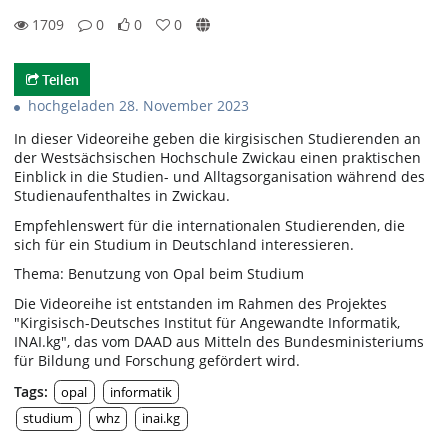
1709
0
0
0
0likes
0favorites
1709views
0Kommentare
Teilen
hochgeladen 28. November 2023
In dieser Videoreihe geben die kirgisischen Studierenden an
der Westsächsischen Hochschule Zwickau einen praktischen
Einblick in die Studien- und Alltagsorganisation während des
Studienaufenthaltes in Zwickau.
Empfehlenswert für die internationalen Studierenden, die
sich für ein Studium in Deutschland interessieren.
Thema: Benutzung von Opal beim Studium
Die Videoreihe ist entstanden im Rahmen des Projektes
"Kirgisisch-Deutsches Institut für Angewandte Informatik,
INAI.kg", das vom DAAD aus Mitteln des Bundesministeriums
für Bildung und Forschung gefördert wird.
Tags:
opal
informatik
studium
whz
inai.kg