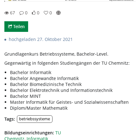
67
0
0
0
67views
0Kommentare
0likes
0favorites
Teilen
hochgeladen 27. Oktober 2021
Grundlagenkurs Betriebssysteme, Bachelor-Level.
Gegenwärtig in folgenden Studiengängen der TU Chemnitz:
Bachelor Informatik
Bachelor Angewandte Informatik
Bachelor Biomedizinische Technik
Bachelor Elektrotechnik und Informationstechnik
Bachelor MINT
Master Informatik für Geistes- und Sozialwissenschaften
Diplom/Master Mathematik
Tags:
betriebssysteme
Bildungseinrichtungen:
TU
Chemnitz
,
Informatik