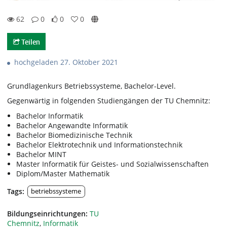
62
0
0
0
62views
0Kommentare
0likes
0favorites
Teilen
hochgeladen 27. Oktober 2021
Grundlagenkurs Betriebssysteme, Bachelor-Level.
Gegenwärtig in folgenden Studiengängen der TU Chemnitz:
Bachelor Informatik
Bachelor Angewandte Informatik
Bachelor Biomedizinische Technik
Bachelor Elektrotechnik und Informationstechnik
Bachelor MINT
Master Informatik für Geistes- und Sozialwissenschaften
Diplom/Master Mathematik
Tags:
betriebssysteme
Bildungseinrichtungen:
TU
Chemnitz
,
Informatik