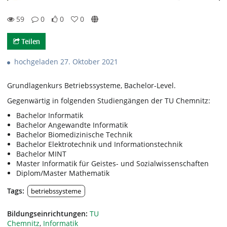
59
0
0
0
59views
0Kommentare
0likes
0favorites
Teilen
hochgeladen 27. Oktober 2021
Grundlagenkurs Betriebssysteme, Bachelor-Level.
Gegenwärtig in folgenden Studiengängen der TU Chemnitz:
Bachelor Informatik
Bachelor Angewandte Informatik
Bachelor Biomedizinische Technik
Bachelor Elektrotechnik und Informationstechnik
Bachelor MINT
Master Informatik für Geistes- und Sozialwissenschaften
Diplom/Master Mathematik
Tags:
betriebssysteme
Bildungseinrichtungen:
TU
Chemnitz
,
Informatik