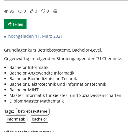
95
0
0
0
95views
0Kommentare
0likes
0favorites
Teilen
hochgeladen 11. März 2021
Grundlagenkurs Betriebssysteme, Bachelor-Level.
Gegenwärtig in folgenden Studiengängen der TU Chemnitz:
Bachelor Informatik
Bachelor Angewandte Informatik
Bachelor Biomedizinische Technik
Bachelor Elektrotechnik und Informationstechnik
Bachelor MINT
Master Informatik für Geistes- und Sozialwissenschaften
Diplom/Master Mathematik
Tags:
betriebssysteme
informatik
bachelor