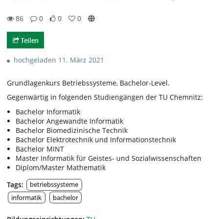
86
0
0
0
86views
0Kommentare
0likes
0favorites
Teilen
hochgeladen 11. März 2021
Grundlagenkurs Betriebssysteme, Bachelor-Level.
Gegenwärtig in folgenden Studiengängen der TU Chemnitz:
Bachelor Informatik
Bachelor Angewandte Informatik
Bachelor Biomedizinische Technik
Bachelor Elektrotechnik und Informationstechnik
Bachelor MINT
Master Informatik für Geistes- und Sozialwissenschaften
Diplom/Master Mathematik
Tags:
betriebssysteme
informatik
bachelor