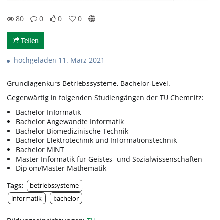
80
0
0
0
80views
0Kommentare
0likes
0favorites
Teilen
hochgeladen 11. März 2021
Grundlagenkurs Betriebssysteme, Bachelor-Level.
Gegenwärtig in folgenden Studiengängen der TU Chemnitz:
Bachelor Informatik
Bachelor Angewandte Informatik
Bachelor Biomedizinische Technik
Bachelor Elektrotechnik und Informationstechnik
Bachelor MINT
Master Informatik für Geistes- und Sozialwissenschaften
Diplom/Master Mathematik
Tags:
betriebssysteme
informatik
bachelor