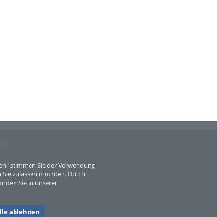
ks
map
eren" stimmen Sie der Verwendung
 Sie zulassen möchten. Durch
inden Sie in unserer
lle ablehnen