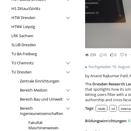
HS Zittau/Görlitz
HTW Dresden
HTWK Leipzig
LRK Sachsen
SLUB Dresden
TU BA Freiberg
259
0
0
0
0likes
0favorites
259views
0Kommentare
TU Chemnitz
hochgeladen 19. August
TU Dresden
by Anand Rajkumar Patil,
Zentrale Einrichtungen
The
Dresden Research L
that spotlights how its sch
Bereich Medizin
letting users filter with a
Bereich Bau und Umwelt
authorship and cross-facul
Bereich
Tags:
ixlab
isl
intera
Ingenieurwissenschaften
Bildungseinrichtungen:
F
Fakultät
Maschinenwesen