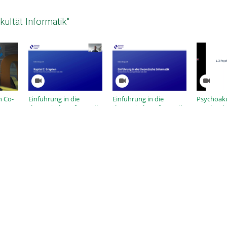
ultät Informatik"
n Co-
Einführung in die
Einführung in die
Psychoakus
theoretische Informatik,
theoretische Informatik,
Psychophy
SoSe 2026, Kapitel 2 -
SoSe 2026, Organisation
Gesetze
Grundlagen