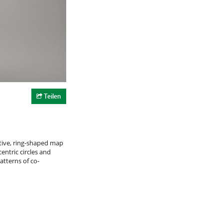
Teilen
ctive, ring-shaped map
entric circles and
atterns of co-