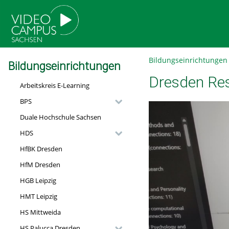
go
go
go
to
to
to
navigation
main
footer
content
Bildungseinrichtungen
Bildungseinrichtungen
Dresden Re
Arbeitskreis E-Learning
BPS
Duale Hochschule Sachsen
HDS
HfBK Dresden
HfM Dresden
HGB Leipzig
HMT Leipzig
HS Mittweida
HS Palucca Dresden