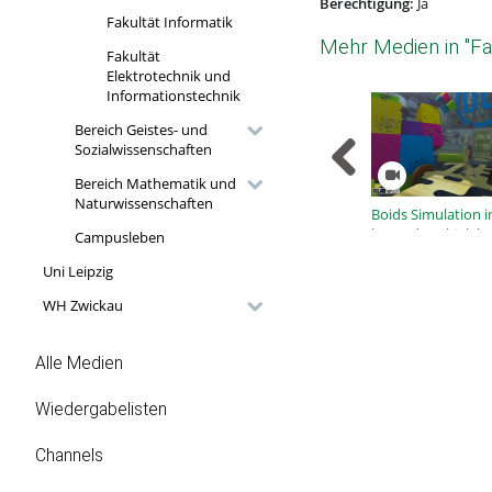
Berechtigung:
Ja
Fakultät Informatik
Mehr Medien in "Fak
Fakultät
Elektrotechnik und
Informationstechnik
Bereich Geistes- und
Sozialwissenschaften
Bereich Mathematik und
Naturwissenschaften
Boids Simulation i
located XR | ixlab
Campusleben
Uni Leipzig
WH Zwickau
Alle Medien
Wiedergabelisten
Channels