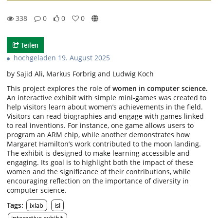
338
0
0
0
0likes
0favorites
338views
0Kommentare
Teilen
hochgeladen 19. August 2025
by Sajid Ali, Markus Forbrig and Ludwig Koch
This project explores the role of
women in computer science.
An interactive exhibit with simple mini-games was created to
help visitors learn about women’s achievements in the field.
Visitors can read biographies and engage with games linked
to real inventions. For instance, one game allows users to
program an ARM chip, while another demonstrates how
Margaret Hamilton’s work contributed to the moon landing.
The exhibit is designed to make learning accessible and
engaging. Its goal is to highlight both the impact of these
women and the significance of their contributions, while
encouraging reflection on the importance of diversity in
computer science.
Tags:
ixlab
isl