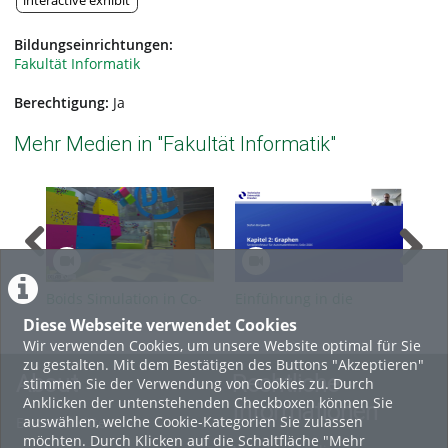
interactive exhibit
Bildungseinrichtungen:
Fakultät Informatik
Berechtigung:
Ja
Mehr Medien in "Fakultät Informatik"
Boids Simulation in Co-
Einführung in die
Ein
located XR | ixlab
theoretische Informatik,
the
Diese Webseite verwendet Cookies
SoSe 2026, Kapitel 2 -
SoS
Wir verwenden Cookies, um unsere Website optimal für Sie
Grundlagen
zu gestalten. Mit dem Bestätigen des Buttons "Akzeptieren"
About
Rechtliche
stimmen Sie der Verwendung von Cookies zu. Durch
Anklicken der untenstehenden Checkboxen können Sie
Informationen
auswählen, welche Cookie-Kategorien Sie zulassen
Erste Schritte
möchten. Durch Klicken auf die Schaltfläche "Mehr