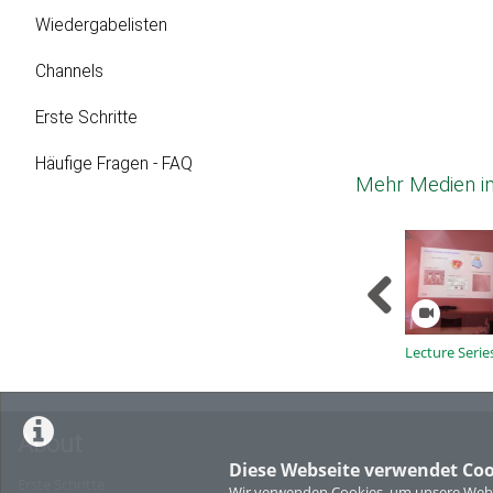
Wiedergabelisten
Channels
Erste Schritte
Häufige Fragen - FAQ
Mehr Medien in
Lecture Serie
SS2026 Guest
Guehneman
About
Diese Webseite verwendet Coo
Erste Schritte
Wir verwenden Cookies, um unsere Websi