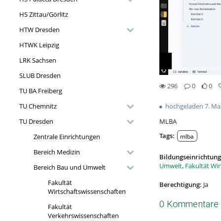
HS Zittau/Görlitz
HTW Dresden
HTWK Leipzig
LRK Sachsen
SLUB Dresden
296
0
0
TU BA Freiberg
0likes
0favorites
296views
0Kommentare
hochgeladen 7. Ma
TU Chemnitz
MLBA
TU Dresden
Tags:
mlba
Zentrale Einrichtungen
Bereich Medizin
Bildungseinrichtung
Umwelt
,
Fakultät Wi
Bereich Bau und Umwelt
Fakultät
Berechtigung:
Ja
Wirtschaftswissenschaften
0 Kommentare
Fakultät
Verkehrswissenschaften