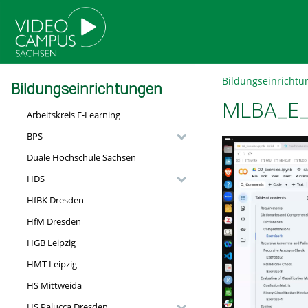
go
go
go
to
to
to
navigation
main
footer
content
Bildungseinrichtu
Bildungseinrichtungen
MLBA_E_0
Arbeitskreis E-Learning
BPS
Duale Hochschule Sachsen
HDS
HfBK Dresden
HfM Dresden
HGB Leipzig
HMT Leipzig
HS Mittweida
HS Palucca Dresden