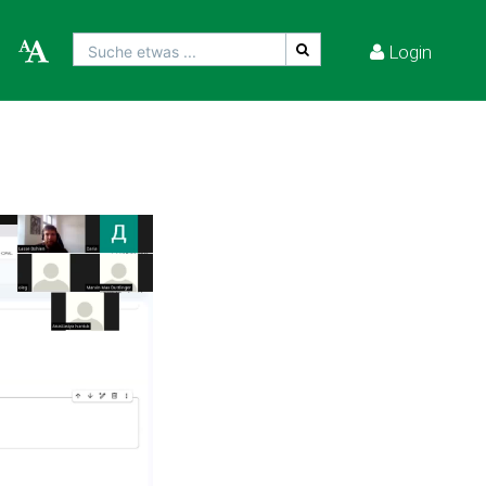
Login
Suche etwas ...