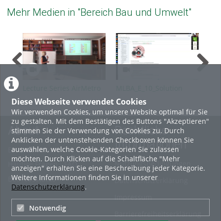
Mehr Medien in "Bereich Bau und Umwelt"
Lecture Series AirMetro
MLBA_E_10_Solution
MLB
SS2026 Part 10
Diese Webseite verwendet Cookies
Wir verwenden Cookies, um unsere Website optimal für Sie
zu gestalten. Mit dem Bestätigen des Buttons "Akzeptieren"
About
Rechtliche
stimmen Sie der Verwendung von Cookies zu. Durch
Anklicken der untenstehenden Checkboxen können Sie
Informationen
auswählen, welche Cookie-Kategorien Sie zulassen
Erste Schritte
möchten. Durch Klicken auf die Schaltfläche "Mehr
Nutzungsbedingungen
Häufige Fragen - FAQ
anzeigen" erhalten Sie eine Beschreibung jeder Kategorie.
Weitere Informationen finden Sie in unserer
Betriebsstatus
Datenschutzerklärung
Datenschutzerklärung
.
Impressum
Notwendig
Barrierefreiheitserklärung