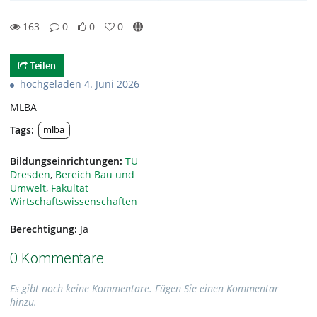
163
0
0
0
0likes
0favorites
163views
0Kommentare
Teilen
hochgeladen 4. Juni 2026
MLBA
Tags:
mlba
Bildungseinrichtungen:
TU
Dresden
,
Bereich Bau und
Umwelt
,
Fakultät
Wirtschaftswissenschaften
Berechtigung:
Ja
0 Kommentare
Es gibt noch keine Kommentare. Fügen Sie einen Kommentar
hinzu.