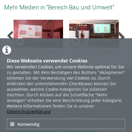
Mehr Medien in "Bereich Bau und Umwelt"
Lecture Series AirMetro
Lecture Series AirMetro
MLB
SS2026 Guest A.
SS2026 Part 10
Diese Webseite verwendet Cookies
Guehnemann
Wir verwenden Cookies, um unsere Website optimal für Sie
zu gestalten. Mit dem Bestätigen des Buttons "Akzeptieren"
About
Rechtliche
stimmen Sie der Verwendung von Cookies zu. Durch
Anklicken der untenstehenden Checkboxen können Sie
Informationen
auswählen, welche Cookie-Kategorien Sie zulassen
Erste Schritte
möchten. Durch Klicken auf die Schaltfläche "Mehr
Nutzungsbedingungen
Häufige Fragen - FAQ
anzeigen" erhalten Sie eine Beschreibung jeder Kategorie.
Weitere Informationen finden Sie in unserer
Betriebsstatus
Datenschutzerklärung
Datenschutzerklärung
.
Impressum
Notwendig
Barrierefreiheitserklärung