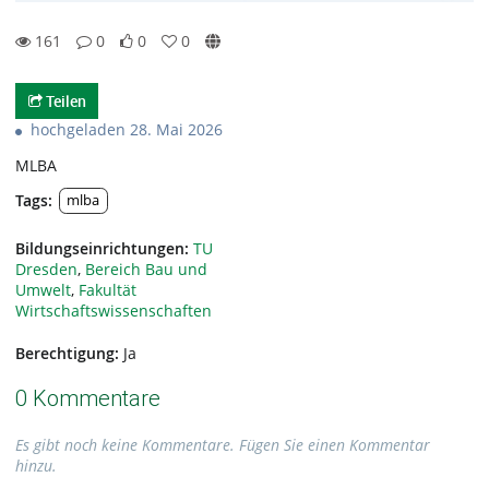
161
0
0
0
0likes
0favorites
161views
0Kommentare
Teilen
hochgeladen 28. Mai 2026
MLBA
Tags:
mlba
Bildungseinrichtungen:
TU
Dresden
,
Bereich Bau und
Umwelt
,
Fakultät
Wirtschaftswissenschaften
Berechtigung:
Ja
0 Kommentare
Es gibt noch keine Kommentare. Fügen Sie einen Kommentar
hinzu.