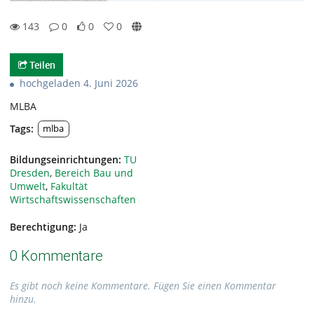
143
0
0
0
0likes
0favorites
143views
0Kommentare
Teilen
hochgeladen 4. Juni 2026
MLBA
Tags:
mlba
Bildungseinrichtungen:
TU
Dresden
,
Bereich Bau und
Umwelt
,
Fakultät
Wirtschaftswissenschaften
Berechtigung:
Ja
0 Kommentare
Es gibt noch keine Kommentare. Fügen Sie einen Kommentar
hinzu.