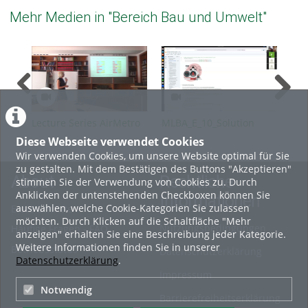
Mehr Medien in "Bereich Bau und Umwelt"
Lecture Series AirMetro
MLBA_E_10_Solution
MLB
SS2026 Part 10
Diese Webseite verwendet Cookies
Wir verwenden Cookies, um unsere Website optimal für Sie
zu gestalten. Mit dem Bestätigen des Buttons "Akzeptieren"
About
Rechtliche
stimmen Sie der Verwendung von Cookies zu. Durch
Anklicken der untenstehenden Checkboxen können Sie
Informationen
auswählen, welche Cookie-Kategorien Sie zulassen
Erste Schritte
möchten. Durch Klicken auf die Schaltfläche "Mehr
Nutzungsbedingungen
Häufige Fragen - FAQ
anzeigen" erhalten Sie eine Beschreibung jeder Kategorie.
Weitere Informationen finden Sie in unserer
Betriebsstatus
Datenschutzerklärung
Datenschutzerklärung
.
Impressum
Notwendig
Barrierefreiheitserklärung