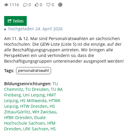
1116
0
0
0
0likes
0favorites
1116views
0Kommentare
Teilen
hochgeladen 24. April 2026
Am 11. & 12. Mai sind Personalratswahlen an sächsischen
Hochschulen. Die GEW-Liste (Liste 5) ist die einzige, auf der
alle Beschäftigungsgruppen antreten. Wir bringen alle
Perspektiven ein und verhindern so, dass die
Beschäftigungsgruppen untereinander ausgespielt werden!
Tags:
personalratswahl
Bildungseinrichtungen:
TU
Chemnitz
,
TU Dresden
,
TU BA
Freiberg
,
Uni Leipzig
,
HMT
Leipzig
,
HS Mittweida
,
HTWK
Leipzig
,
HTW Dresden
,
HS
Zittau/Görlitz
,
WH Zwickau
,
HfBK Dresden
,
Duale
Hochschule Sachsen
,
HfM
Dresden
,
LRK Sachsen
,
HS