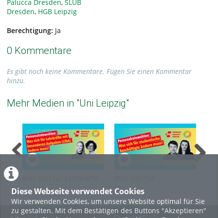
Palucca Dresden
,
SLUB
Dresden
,
HGB Leipzig
Berechtigung:
Ja
0 Kommentare
Es gibt noch keine Kommentare. Fügen Sie einen Kommentar
hinzu.
Mehr Medien in "Uni Leipzig"
Was sich für Lehrkräfte
Was sich für
Was
für besondere Aufgaben
studentische
Bes
Diese Webseite verwendet Cookies
(LfbA) ändern muss
Beschäftigte ändern
und
Wir verwenden Cookies, um unsere Website optimal für Sie
muss
mu
zu gestalten. Mit dem Bestätigen des Buttons "Akzeptieren"