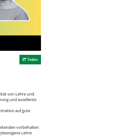
Teilen
ität von Lehre und
erung und exzellente
tration auf gute
beitenden vorbehalten
ungsbezogene Lehre