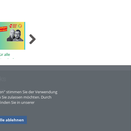
ür alle
Was sich für
Personalratswahlen
H
gten ändern
wissenschaftliche
z
Mitarbeiter:innen
R
ändern muss! | PR Wahl
2026
ks
map
eren" stimmen Sie der Verwendung
 Sie zulassen möchten. Durch
inden Sie in unserer
lle ablehnen