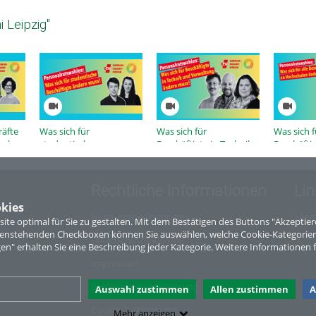
 Leipzig"
räfte
Was sich für
Was sich für
Was sich f
fgaben
studentische
Beschäftigte in Technik
Beschäfti
s
Beschäftigte ändern
und Verwaltung ändern
muss
muss
muss
Rechtliche Informationen
Lin
kies
Nutzungsbedingungen
Site
te optimal für Sie zu gestalten. Mit dem Bestätigen des Buttons "Akzepti
ntenstehenden Checkboxen können Sie auswählen, welche Cookie-Kategorien
Datenschutzerklärung
gen" erhalten Sie eine Beschreibung jeder Kategorie. Weitere Informationen f
Impressum
Barrierefreiheitserklärung
Auswahl zustimmen
Allen zustimmen
A
Cookie-Zustimmung
Mehr anzeigen