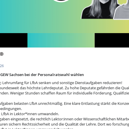
026
5 GEW Sachsen bei der Personalratswahl wählen
g: Lehrumfang für LfbA senken und sonstige Dienstaufgaben reduzieren!
bundesweit das höchste Lehrdeputat. Zu hohe Deputate gefährden die Qual
nden. Weniger Stunden schaffen Raum für individuelle Förderung, Qualifizi
gaben belasten LfbA unrechtmäßig. Eine klare Entlastung stärkt die Konzen
sbedingungen.
: LfbA in Lektor*innen umwandeln.
gaben eingesetzt, die rechtlich Lektor:innen oder Wissenschaftlichen Mitar
kturen sichern Rechtssicherheit und die Qualität der Lehre. Dort wo forsch