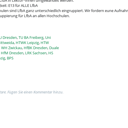
n LfbA in Lektor*innen umgewandelt werden.
keit: E13 für ALLE LfbA
len sind LfbA ganz unterschiedlich eingruppiert. Wir fordern eune Aufnahm
uppierung für LfbA an allen Hochschulen.
U Dresden
,
TU BA Freiberg
,
Uni
ittweida
,
HTWK Leipzig
,
HTW
,
WH Zwickau
,
HfBK Dresden
,
Duale
,
HfM Dresden
,
LRK Sachsen
,
HS
zig
,
BPS
are. Fügen Sie einen Kommentar hinzu.