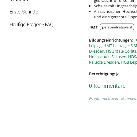
gebraucht wird, sollte
Schluss mit Ungerechtig
An sächsischen Hochschu
Erste Schritte
und eine gerechte Eingr
Häufige Fragen - FAQ
Tags:
personalratswahl
Bildungseinrichtungen:
T
Leipzig
,
HMT Leipzig
,
HS M
Dresden
,
HS Zittau/Görlitz
Hochschule Sachsen
,
HDS
Palucca Dresden
,
HGB Leip
Berechtigung:
Ja
0 Kommentare
Es gibt noch keine Komment