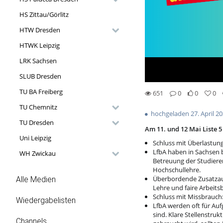
HS Zittau/Görlitz
HTW Dresden
HTWK Leipzig
LRK Sachsen
SLUB Dresden
TU BA Freiberg
651
0
0
0
0likes
0favorites
651views
0Kommentare
TU Chemnitz
hochgeladen 27. April 2
TU Dresden
Am 11. und 12 Mai Liste 
Uni Leipzig
Schluss mit Überlastun
LfbA haben in Sachsen 
WH Zwickau
Betreuung der Studiere
Hochschullehre.
Überbordende Zusatzauf
Alle Medien
Lehre und faire Arbeit
Schluss mit Missbrauch
Wiedergabelisten
LfbA werden oft für Auf
sind. Klare Stellenstru
Channels