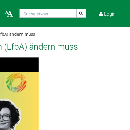
Login
Suche etwas ...
(LfbA) ändern muss
en (LfbA) ändern muss