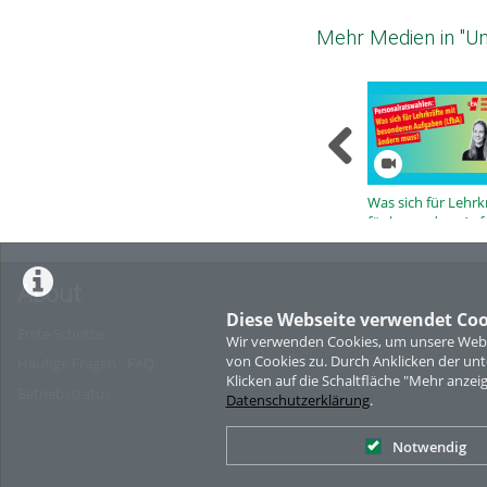
Mehr Medien in "Uni
Was sich für Lehrk
für besondere Au
(LfbA) ändern mus
About
Diese Webseite verwendet Coo
Erste Schritte
Wir verwenden Cookies, um unsere Websi
von Cookies zu. Durch Anklicken der u
Häufige Fragen - FAQ
Klicken auf die Schaltfläche "Mehr anzei
Betriebsstatus
Datenschutzerklärung
.
Notwendig