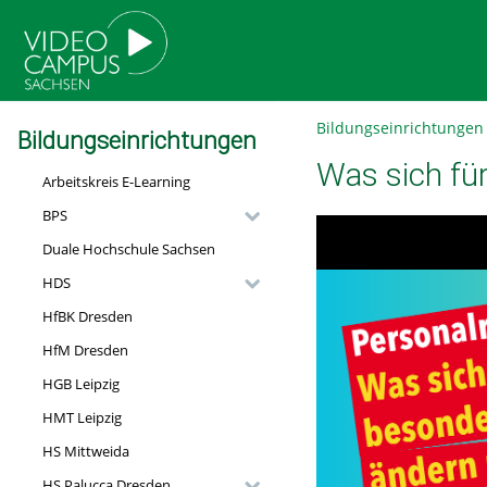
go
go
go
to
to
to
navigation
main
footer
content
Bildungseinrichtungen
Bildungseinrichtungen
Was sich fü
Arbeitskreis E-Learning
BPS
Duale Hochschule Sachsen
HDS
HfBK Dresden
HfM Dresden
HGB Leipzig
HMT Leipzig
HS Mittweida
HS Palucca Dresden