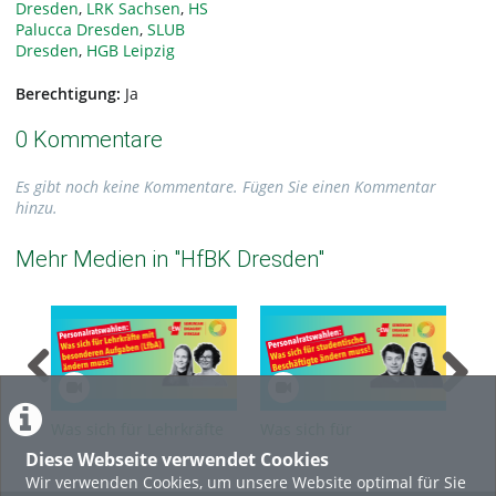
Dresden
,
LRK Sachsen
,
HS
Palucca Dresden
,
SLUB
Dresden
,
HGB Leipzig
Berechtigung:
Ja
0 Kommentare
Es gibt noch keine Kommentare. Fügen Sie einen Kommentar
hinzu.
Mehr Medien in "HfBK Dresden"
Was sich für Lehrkräfte
Was sich für
Was
für besondere Aufgaben
studentische
Bes
Diese Webseite verwendet Cookies
(LfbA) ändern muss
Beschäftigte ändern
und
Wir verwenden Cookies, um unsere Website optimal für Sie
muss
mu