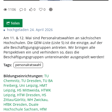
1106
0
0
0
0likes
0favorites
1106views
0Kommentare
Teilen
hochgeladen 24. April 2026
Am 11. & 12. Mai sind Personalratswahlen an sächsischen
Hochschulen. Die GEW-Liste (Liste 5) ist die einzige, auf der
alle Beschäftigungsgruppen antreten. Wir bringen alle
Perspektiven ein und verhindern so, dass die
Beschäftigungsgruppen untereinander ausgespielt werden!
Tags:
personalratswahl
Bildungseinrichtungen:
TU
Chemnitz
,
TU Dresden
,
TU BA
Freiberg
,
Uni Leipzig
,
HMT
Leipzig
,
HS Mittweida
,
HTWK
Leipzig
,
HTW Dresden
,
HS
Zittau/Görlitz
,
WH Zwickau
,
HfBK Dresden
,
Duale
Hochschule Sachsen
,
HfM