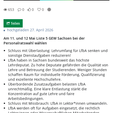
653
0
0
0
0likes
0favorites
653views
0Kommentare
Teilen
hochgeladen 27. April 2026
Am 11. und 12 Mai Liste 5 GEW Sachsen bei der
Personalratswahl wählen
Schluss mit Überlastung: Lehrumfang für LfbA senken und
sonstige Dienstaufgaben reduzieren!
LfbA haben in Sachsen bundesweit das höchste
Lehrdeputat. Zu hohe Deputate gefährden die Qualität von
Lehre und Betreuung der Studierenden. Weniger Stunden
schaffen Raum für individuelle Förderung, Qualifizierung
und exzellente Hochschullehre.
Überbordende Zusatzaufgaben belasten LfbA
unrechtmäßig. Eine klare Entlastung stärkt die
Konzentration auf gute Lehre und faire
Arbeitsbedingungen.
Schluss mit Missbrauch: LfbA in Lektor*innen umwandeln.
LfbA werden oft für Aufgaben eingesetzt, die rechtlich
Lektor:innen oder Wissenschaftlichen Mitarbeitenden