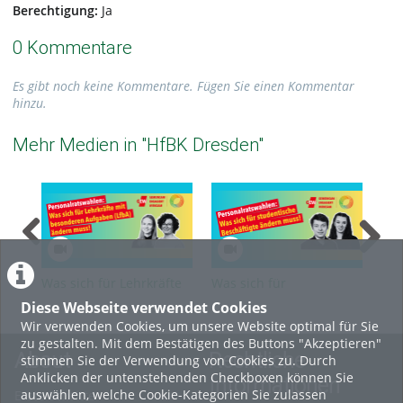
Berechtigung:
Ja
0 Kommentare
Es gibt noch keine Kommentare. Fügen Sie einen Kommentar
hinzu.
Mehr Medien in "HfBK Dresden"
Was sich für Lehrkräfte
Was sich für
Was
für besondere Aufgaben
studentische
Bes
Diese Webseite verwendet Cookies
(LfbA) ändern muss
Beschäftigte ändern
und
Wir verwenden Cookies, um unsere Website optimal für Sie
muss
mu
zu gestalten. Mit dem Bestätigen des Buttons "Akzeptieren"
About
Rechtliche
stimmen Sie der Verwendung von Cookies zu. Durch
Anklicken der untenstehenden Checkboxen können Sie
Informationen
auswählen, welche Cookie-Kategorien Sie zulassen
Erste Schritte