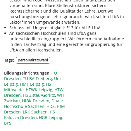
vorbehalten sind. Klare Stellenstrukturen sichern
Rechtssicherheit und die Qualität der Lehre. Dort wo
forschungsbezogene Lehre gebraucht wird, sollten LfbA in
Lektor*innen umgewandelt werden.
Schluss mit Ungerechtigkeit: E13 für ALLE LfbA
An sächsischen Hochschulen sind LfbA ganz
unterschiedlich eingruppiert. Wir fordern eune Aufnahme
in den Tarifvertrag und eine gerechte Eingruppierung für
LfbA an allen Hochschulen.
Tags:
personalratswahl
Bildungseinrichtungen:
TU
Dresden
,
TU BA Freiberg
,
Uni
Leipzig
,
HMT Leipzig
,
HS
Mittweida
,
HTWK Leipzig
,
HTW
Dresden
,
HS Zittau/Görlitz
,
WH
Zwickau
,
HfBK Dresden
,
Duale
Hochschule Sachsen
,
HDS
,
HfM
Dresden
,
LRK Sachsen
,
HS
Palucca Dresden
,
HGB Leipzig
,
BPS