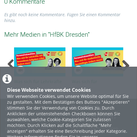
0 Kommentare
Es gibt noch keine Kommentare. Fügen Sie einen Kommentar
hinzu.
Mehr Medien in "HfBK Dresden"
Was sich für Lehrkräfte
Was sich für
Was
für besondere Aufgaben
studentische
Bes
Diese Webseite verwendet Cookies
(LfbA) ändern muss
Beschäftigte ändern
und
Wir verwenden Cookies, um unsere Website optimal für Sie
muss
mu
zu gestalten. Mit dem Bestätigen des Buttons "Akzeptieren"
About
Rechtliche
stimmen Sie der Verwendung von Cookies zu. Durch
Anklicken der untenstehenden Checkboxen können Sie
Informationen
auswählen, welche Cookie-Kategorien Sie zulassen
Erste Schritte
möchten. Durch Klicken auf die Schaltfläche "Mehr
Nutzungsbedingungen
Häufige Fragen - FAQ
anzeigen" erhalten Sie eine Beschreibung jeder Kategorie.
Weitere Informationen finden Sie in unserer