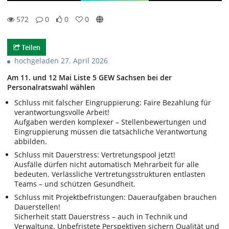
572
0
0
0
0likes
0favorites
572views
0Kommentare
Teilen
hochgeladen 27. April 2026
Am 11. und 12 Mai Liste 5 GEW Sachsen bei der
Personalratswahl wählen
Schluss mit falscher Eingruppierung: Faire Bezahlung für
verantwortungsvolle Arbeit!
Aufgaben werden komplexer – Stellenbewertungen und
Eingruppierung müssen die tatsächliche Verantwortung
abbilden.
Schluss mit Dauerstress: Vertretungspool jetzt!
Ausfälle dürfen nicht automatisch Mehrarbeit für alle
bedeuten. Verlässliche Vertretungsstrukturen entlasten
Teams – und schützen Gesundheit.
Schluss mit Projektbefristungen: Daueraufgaben brauchen
Dauerstellen!
Sicherheit statt Dauerstress – auch in Technik und
Verwaltung. Unbefristete Perspektiven sichern Qualität und