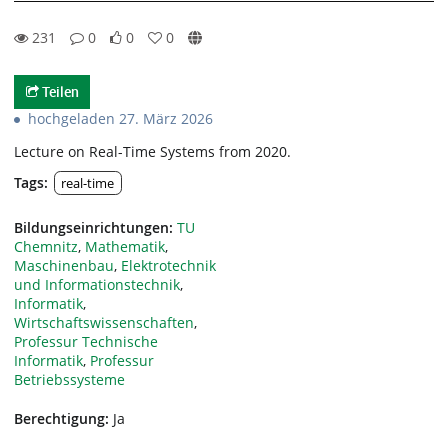
231
0
0
0
0likes
0favorites
231views
0Kommentare
Teilen
hochgeladen 27. März 2026
Lecture on Real-Time Systems from 2020.
Tags:
real-time
Bildungseinrichtungen:
TU
Chemnitz
,
Mathematik
,
Maschinenbau
,
Elektrotechnik
und Informationstechnik
,
Informatik
,
Wirtschaftswissenschaften
,
Professur Technische
Informatik
,
Professur
Betriebssysteme
Berechtigung:
Ja